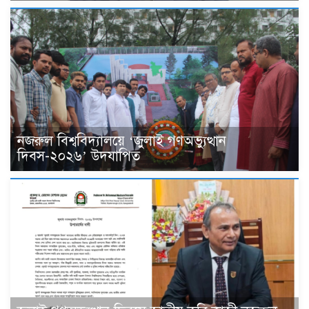
নজরুল বিশ্ববিদ্যালয়ে ‘জুলাই গণঅভ্যুত্থান
দিবস-২০২৬’ উদযাপিত