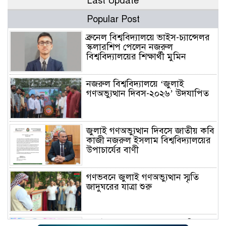
Last Update
Popular Post
ব্রুনেল বিশ্ববিদ্যালয়ে ভাইস-চ্যান্সেলর
স্কলারশিপ পেলেন নজরুল
বিশ্ববিদ্যালয়ের শিক্ষার্থী মুমিন
নজরুল বিশ্ববিদ্যালয়ে ‘জুলাই
গণঅভ্যুত্থান দিবস-২০২৬’ উদযাপিত
জুলাই গণঅভ্যুত্থান দিবসে জাতীয় কবি
কাজী নজরুল ইসলাম বিশ্ববিদ্যালয়ের
উপাচার্যের বাণী
গণভবনে জুলাই গণঅভ্যুত্থান স্মৃতি
জাদুঘরের যাত্রা শুরু
জুলাই আন্দোলন জনগণের, কৃতিত্ব