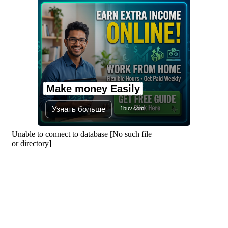
কোনো একক দলের নয়: প্রধানমন্ত্রী
মালয়েশিয়ায় সহকর্মীদের সংঘর্ষে ৩
বাংলাদেশি নিহত, গ্রেপ্তার ১
Make money Easily
শহীদের আত্মত্যাগে গড়া জাতীয় ঐক্য
রক্ষা করতে হবে : প্রধানমন্ত্রী
Узнать больше
1buv.com
সাভারে এমপি ও তাঁর স্ত্রীকে
শিক্ষাপ্রতিষ্ঠানের সভাপতি, উঠেছে
আইনি প্রশ্ন
নজরুল বিশ্ববিদ্যালয়ে ব্যবসায় প্রশাসন
অনুষদের গবেষণা প্রকল্প ২০২৫-২৬
অর্থবছরের সেমিনার