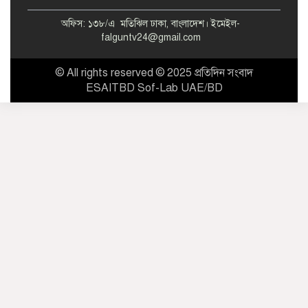
অফিস: ১৩৮/এ মতিঝিল ঢাকা, বাংলাদেশ। ইমেইল-
falguntv24@gmail.com
© All rights reserved © 2025 প্রতিদিন সংবাদ
ESAITBD Sof-Lab UAE/BD