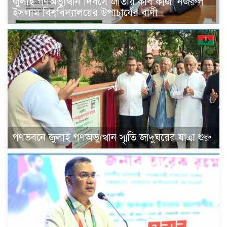
জুলাই গণঅভ্যুত্থান দিবসে জাতীয় কবি কাজী নজরুল
ইসলাম বিশ্ববিদ্যালয়ের উপাচার্যের বাণী
গণভবনে জুলাই গণঅভ্যুত্থান স্মৃতি জাদুঘরের যাত্রা শুরু