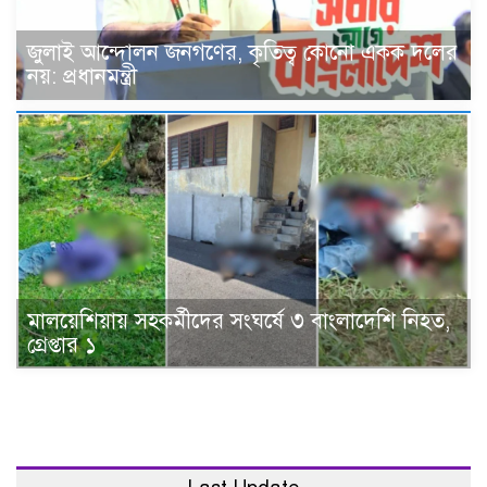
জুলাই আন্দোলন জনগণের, কৃতিত্ব কোনো একক দলের
নয়: প্রধানমন্ত্রী
মালয়েশিয়ায় সহকর্মীদের সংঘর্ষে ৩ বাংলাদেশি নিহত,
গ্রেপ্তার ১