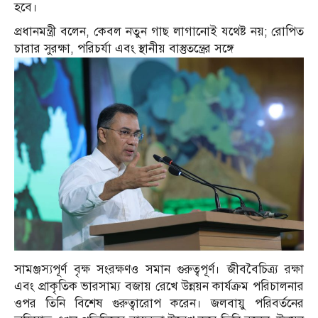
হবে।
প্রধানমন্ত্রী বলেন, কেবল নতুন গাছ লাগানোই যথেষ্ট নয়; রোপিত
চারার সুরক্ষা, পরিচর্যা এবং স্থানীয় বাস্তুতন্ত্রের সঙ্গে
সামঞ্জস্যপূর্ণ বৃক্ষ সংরক্ষণও সমান গুরুত্বপূর্ণ। জীববৈচিত্র্য রক্ষা
এবং প্রাকৃতিক ভারসাম্য বজায় রেখে উন্নয়ন কার্যক্রম পরিচালনার
ওপর তিনি বিশেষ গুরুত্বারোপ করেন। জলবায়ু পরিবর্তনের