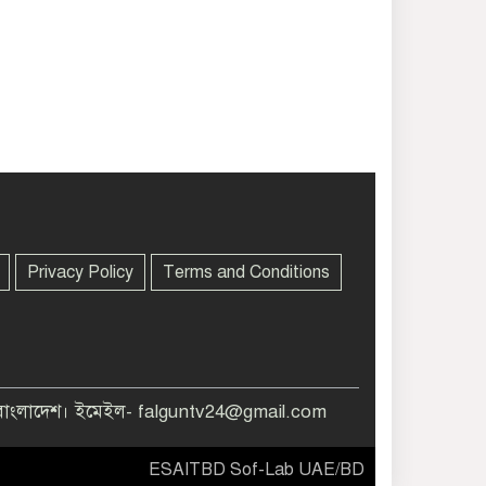
Privacy Policy
Terms and Conditions
বাংলাদেশ। ইমেইল- falguntv24@gmail.com
ESAITBD Sof-Lab UAE/BD