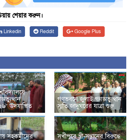
়ায় শেয়ার করুন।
Linkedin
Reddit
Google Plus
্ববিদ্যালয়ে
ভ্যুত্থান
গণভবনে জুলাই গণঅভ্যুত্থান
২৬’ উদযাপিত
স্মৃতি জাদুঘরের যাত্রা শুরু
ায় সহকর্মীদের
সখীপুরে স্ত্রী-সন্তানের বিরুদ্ধে