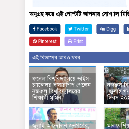
অনুগ্রহ করে এই পোস্টটি আপনার সোশ্যাল মিডিয
Facebook
Twitter
Digg
Pinterest
Print
এই বিভাগের আরও খবর
ব্রুনেল বিশ্ববিদ্যালয়ে ভাইস-
চ্যান্সেলর স্কলারশিপ পেলেন
নজরুল বিশ
নজরুল বিশ্ববিদ্যালয়ের
‘জুলাই গণঅ
শিক্ষার্থী মুমিন
দিবস-২০
জুলাই আন্দোলন জনগণের,
মালয়েশিয়