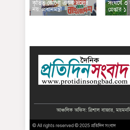
কৃতিত্ব কোনো একক দলের
সংঘর্ষে ৩
নয়: প্রধানমন্ত্রী
গ্রেপ্তার ১
আঞ্চলিক অফিস: ত্রিশাল বাজার, ময়ম
© All rights reserved © 2025 প্রতিদিন সংবাদ