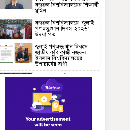
নজরুল বিশ্ববিদ্যালয়ের শিক্ষার্থী
মুমিন
নজরুল বিশ্ববিদ্যালয়ে ‘জুলাই
গণঅভ্যুত্থান দিবস-২০২৬’
উদযাপিত
জুলাই গণঅভ্যুত্থান দিবসে
জাতীয় কবি কাজী নজরুল
ইসলাম বিশ্ববিদ্যালয়ের
উপাচার্যের বাণী
গণভবনে জুলাই গণঅভ্যুত্থান
স্মৃতি জাদুঘরের যাত্রা শুরু
জুলাই আন্দোলন জনগণের,
কৃতিত্ব কোনো একক দলের নয়:
প্রধানমন্ত্রী
মালয়েশিয়ায় সহকর্মীদের
সংঘর্ষে ৩ বাংলাদেশি নিহত,