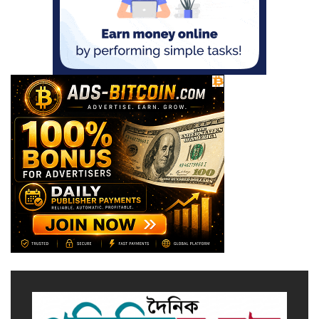
মালয়েশিয়ায় সহকর্মীদের সংঘর্ষে ৩
বাংলাদেশি নিহত, গ্রেপ্তার ১
শহীদের আত্মত্যাগে গড়া জাতীয় ঐক্য
রক্ষা করতে হবে : প্রধানমন্ত্রী
সাভারে এমপি ও তাঁর স্ত্রীকে
শিক্ষাপ্রতিষ্ঠানের সভাপতি, উঠেছে
আইনি প্রশ্ন
নজরুল বিশ্ববিদ্যালয়ে ব্যবসায় প্রশাসন
অনুষদের গবেষণা প্রকল্প ২০২৫-২৬
অর্থবছরের সেমিনার