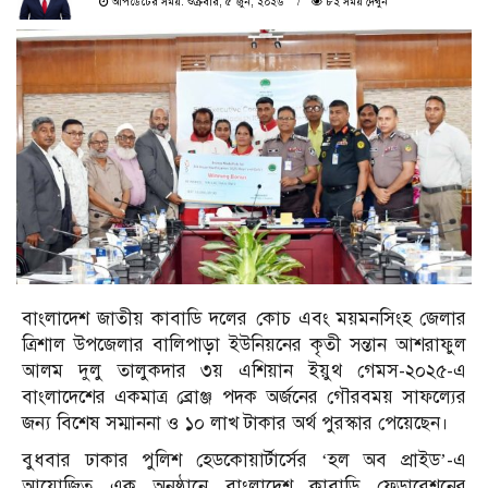
আপডেটের সময়: শুক্রবার, ৫ জুন, ২০২৬
৮২ সময় দেখুন
বাংলাদেশ জাতীয় কাবাডি দলের কোচ এবং ময়মনসিংহ জেলার
ত্রিশাল উপজেলার বালিপাড়া ইউনিয়নের কৃতী সন্তান আশরাফুল
আলম দুলু তালুকদার ৩য় এশিয়ান ইয়ুথ গেমস-২০২৫-এ
বাংলাদেশের একমাত্র ব্রোঞ্জ পদক অর্জনের গৌরবময় সাফল্যের
জন্য বিশেষ সম্মাননা ও ১০ লাখ টাকার অর্থ পুরস্কার পেয়েছেন।
বুধবার ঢাকার পুলিশ হেডকোয়ার্টার্সের ‘হল অব প্রাইড’-এ
আয়োজিত এক অনুষ্ঠানে বাংলাদেশ কাবাডি ফেডারেশনের