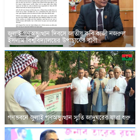
জুলাই গণঅভ্যুত্থান দিবসে জাতীয় কবি কাজী নজরুল
ইসলাম বিশ্ববিদ্যালয়ের উপাচার্যের বাণী
গণভবনে জুলাই গণঅভ্যুত্থান স্মৃতি জাদুঘরের যাত্রা শুরু