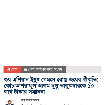
হোম
খেলা
,
সর্বশেষ সময়
,
সংসদ
৩য় এশিয়ান ইয়ুথ গেমসে ব্রোঞ্জ জয়ের স্বীকৃতি:
কোচ আশরাফুল আলম দুলু তালুকদারকে ১০
লাখ টাকার সম্মাননা
আবু রায়হান সজীব