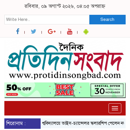
রবিবার, ০৯ অগাস্ট ২০২৬, ০৪:০৫ অপরাহ্ন
Search
Toggle
naviga
 সোহাগ
শিরোনাম :
ব্রুনেল বিশ্ববিদ্যালয়ে ভাইস-চ্যান্সেলর স্কলারশিপ পেলেন নজরুল বিশ্ববি