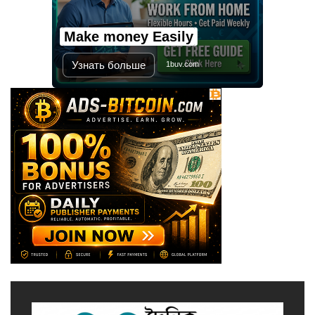
Make money Easily
মালয়েশিয়ায় সহকর্মীদের সংঘর্ষে ৩
বাংলাদেশি নিহত, গ্রেপ্তার ১
Узнать больше
1buv.com
শহীদের আত্মত্যাগে গড়া জাতীয় ঐক্য
রক্ষা করতে হবে : প্রধানমন্ত্রী
সাভারে এমপি ও তাঁর স্ত্রীকে
শিক্ষাপ্রতিষ্ঠানের সভাপতি, উঠেছে
আইনি প্রশ্ন
নজরুল বিশ্ববিদ্যালয়ে ব্যবসায় প্রশাসন
অনুষদের গবেষণা প্রকল্প ২০২৫-২৬
অর্থবছরের সেমিনার