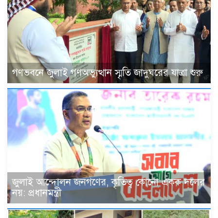
গণভবনে জুলাই গণঅভ্যুত্থান স্মৃতি জাদুঘরের যাত্রা শুরু
জুলাই আন্দোলন জনগণের, কৃতিত্ব কোনো একক দলের
নয়: প্রধানমন্ত্রী