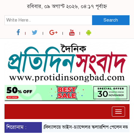
রবিবার, ০৯ অগাস্ট ২০২৬, ০৪:১৭ পূর্বাহ্ন
Search
Toggle
naviga
সোহাগ
শিরোনাম :
ব্রুনেল বিশ্ববিদ্যালয়ে ভাইস-চ্যান্সেলর স্কলারশিপ পেলেন নজরুল বিশ্ববিদ