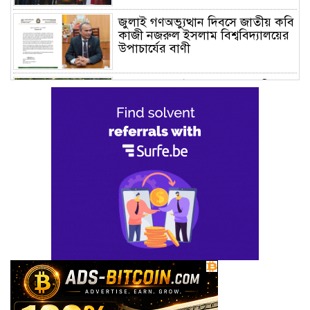
জুলাই গণঅভ্যুত্থান দিবসে জাতীয় কবি
কাজী নজরুল ইসলাম বিশ্ববিদ্যালয়ের
উপাচার্যের বাণী
গণভবনে জুলাই গণঅভ্যুত্থান স্মৃতি
জাদুঘরের যাত্রা শুরু
জুলাই আন্দোলন জনগণের, কৃতিত্ব
কোনো একক দলের নয়: প্রধানমন্ত্রী
মালয়েশিয়ায় সহকর্মীদের সংঘর্ষে ৩
বাংলাদেশি নিহত, গ্রেপ্তার ১
শহীদের আত্মত্যাগে গড়া জাতীয় ঐক্য
রক্ষা করতে হবে : প্রধানমন্ত্রী