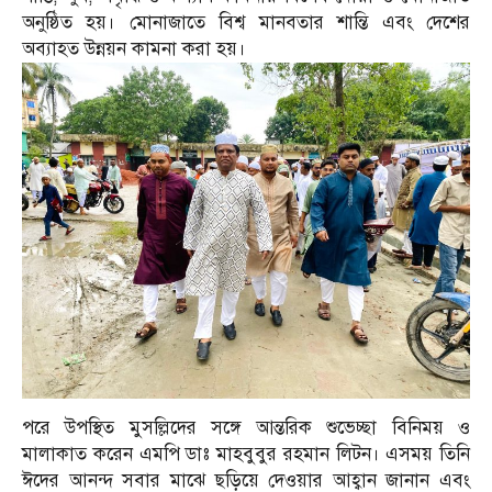
অনুষ্ঠিত হয়। মোনাজাতে বিশ্ব মানবতার শান্তি এবং দেশের
অব্যাহত উন্নয়ন কামনা করা হয়।
পরে উপস্থিত মুসল্লিদের সঙ্গে আন্তরিক শুভেচ্ছা বিনিময় ও
মালাকাত করেন এমপি ডাঃ মাহবুবুর রহমান লিটন। এসময় তিনি
ঈদের আনন্দ সবার মাঝে ছড়িয়ে দেওয়ার আহ্বান জানান এবং