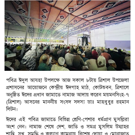
পবিত্র ঈদুল আযহা উপলক্ষে আজ সকাল ৮টায় ত্রিশাল উপজেলা
প্রশাসনের আয়োজনে কেন্দ্রীয় ঈদগাহ মাঠ, কোটভবন, ত্রিশালে
অনুষ্ঠিত ঈদের প্রধান জামাতে নামাজ আদায় করেন ময়মনসিংহ-৭
(ত্রিশাল) আসনের মাননীয় সংসদ সদস্য ডাঃ মাহবুবুর রহমান
লিটন।
ঈদের এই পবিত্র জামাতে বিভিন্ন শ্রেণি-পেশার ধর্মপ্রাণ মুসল্লিরা
অংশ নেন। নামাজ শেষে দেশ, জাতি ও সমগ্র মুসলিম উম্মাহর
শান্তি, সুখ, সমৃদ্ধি ও কল্যাণ কামনায় বিশেষ দোয়া ও মোনাজাত