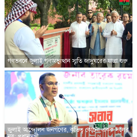
গণভবনে জুলাই গণঅভ্যুত্থান স্মৃতি জাদুঘরের যাত্রা শুরু
জুলাই আন্দোলন জনগণের, কৃতিত্ব কোনো একক দলের
নয়: প্রধানমন্ত্রী