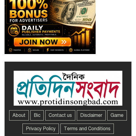
সাভারে এমপি ও তাঁর স্ত্রীকে
শিক্ষাপ্রতিষ্ঠানের সভাপতি, উঠেছে
আইনি প্রশ্ন
নজরুল বিশ্ববিদ্যালয়ে ব্যবসায় প্রশাসন
অনুষদের গবেষণা প্রকল্প ২০২৫-২৬
অর্থবছরের সেমিনার
About
Bic
Contact us
Disclaimer
Game
Privacy Policy
Terms and Conditions