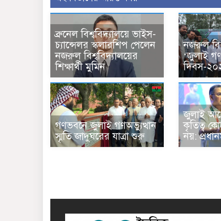
ব্রুনেল বিশ্ববিদ্যালয়ে ভাইস-
চ্যান্সেলর স্কলারশিপ পেলেন
নজরুল বিশ
নজরুল বিশ্ববিদ্যালয়ের
‘জুলাই গণঅ
শিক্ষার্থী মুমিন
দিবস-২০
জুলাই আন
গণভবনে জুলাই গণঅভ্যুত্থান
কৃতিত্ব 
স্মৃতি জাদুঘরের যাত্রা শুরু
নয়: প্রধানমন