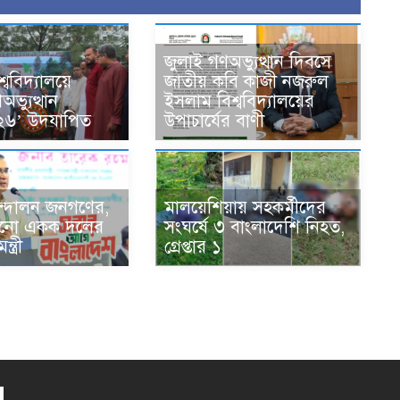
জুলাই গণঅভ্যুত্থান দিবসে
্ববিদ্যালয়ে
জাতীয় কবি কাজী নজরুল
ভ্যুত্থান
ইসলাম বিশ্ববিদ্যালয়ের
২৬’ উদযাপিত
উপাচার্যের বাণী
্দোলন জনগণের,
মালয়েশিয়ায় সহকর্মীদের
কোনো একক দলের
সংঘর্ষে ৩ বাংলাদেশি নিহত,
্ত্রী
গ্রেপ্তার ১