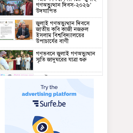
গণঅভ্যুত্থান দিবস-২০২৬’
উদযাপিত
জুলাই গণঅভ্যুত্থান দিবসে
জাতীয় কবি কাজী নজরুল
ইসলাম বিশ্ববিদ্যালয়ের
উপাচার্যের বাণী
গণভবনে জুলাই গণঅভ্যুত্থান
স্মৃতি জাদুঘরের যাত্রা শুরু
জুলাই আন্দোলন জনগণের,
কৃতিত্ব কোনো একক দলের নয়:
প্রধানমন্ত্রী
মালয়েশিয়ায় সহকর্মীদের
সংঘর্ষে ৩ বাংলাদেশি নিহত,
গ্রেপ্তার ১
শহীদের আত্মত্যাগে গড়া জাতীয়
ঐক্য রক্ষা করতে হবে :