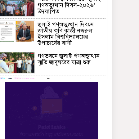
গণঅভ্যুত্থান দিবস-২০২৬’
উদযাপিত
জুলাই গণঅভ্যুত্থান দিবসে
জাতীয় কবি কাজী নজরুল
ইসলাম বিশ্ববিদ্যালয়ের
উপাচার্যের বাণী
গণভবনে জুলাই গণঅভ্যুত্থান
স্মৃতি জাদুঘরের যাত্রা শুরু
জুলাই আন্দোলন জনগণের,
কৃতিত্ব কোনো একক দলের নয়:
প্রধানমন্ত্রী
মালয়েশিয়ায় সহকর্মীদের
সংঘর্ষে ৩ বাংলাদেশি নিহত,
গ্রেপ্তার ১
শহীদের আত্মত্যাগে গড়া জাতীয়
ঐক্য রক্ষা করতে হবে :