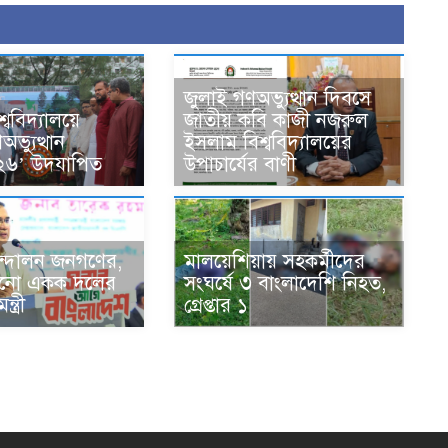
জুলাই গণঅভ্যুত্থান দিবসে
্ববিদ্যালয়ে
জাতীয় কবি কাজী নজরুল
ভ্যুত্থান
ইসলাম বিশ্ববিদ্যালয়ের
২৬’ উদযাপিত
উপাচার্যের বাণী
্দোলন জনগণের,
মালয়েশিয়ায় সহকর্মীদের
কোনো একক দলের
সংঘর্ষে ৩ বাংলাদেশি নিহত,
্ত্রী
গ্রেপ্তার ১