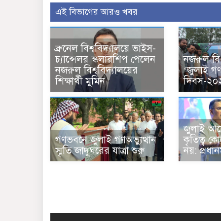
এই বিভাগের আরও খবর
ব্রুনেল বিশ্ববিদ্যালয়ে ভাইস-
চ্যান্সেলর স্কলারশিপ পেলেন
নজরুল বিশ
নজরুল বিশ্ববিদ্যালয়ের
‘জুলাই গণঅ
শিক্ষার্থী মুমিন
দিবস-২০
জুলাই আন
গণভবনে জুলাই গণঅভ্যুত্থান
কৃতিত্ব 
স্মৃতি জাদুঘরের যাত্রা শুরু
নয়: প্রধানমন