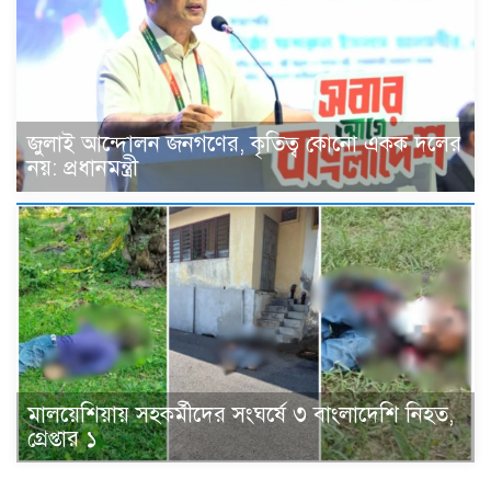
জুলাই আন্দোলন জনগণের, কৃতিত্ব কোনো একক দলের
নয়: প্রধানমন্ত্রী
মালয়েশিয়ায় সহকর্মীদের সংঘর্ষে ৩ বাংলাদেশি নিহত,
গ্রেপ্তার ১