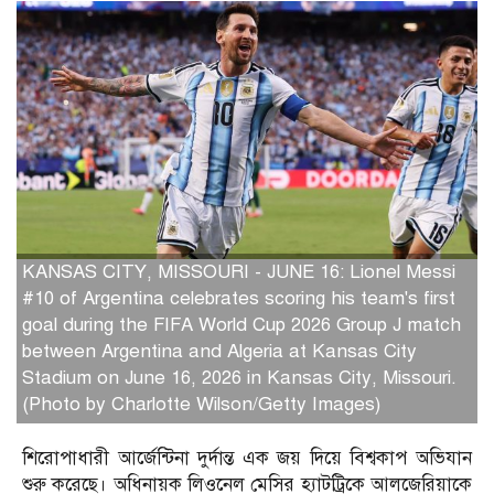
KANSAS CITY, MISSOURI - JUNE 16: Lionel Messi
#10 of Argentina celebrates scoring his team's first
goal during the FIFA World Cup 2026 Group J match
between Argentina and Algeria at Kansas City
Stadium on June 16, 2026 in Kansas City, Missouri.
(Photo by Charlotte Wilson/Getty Images)
শিরোপাধারী আর্জেন্টিনা দুর্দান্ত এক জয় দিয়ে বিশ্বকাপ অভিযান
শুরু করেছে। অধিনায়ক লিওনেল মেসির হ্যাটট্রিকে আলজেরিয়াকে