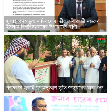
জুলাই গণঅভ্যুত্থান দিবসে জাতীয় কবি কাজী নজরুল
ইসলাম বিশ্ববিদ্যালয়ের উপাচার্যের বাণী
গণভবনে জুলাই গণঅভ্যুত্থান স্মৃতি জাদুঘরের যাত্রা শুরু