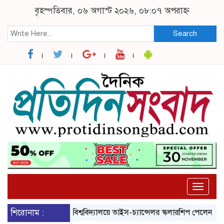
বৃহস্পতিবার, ০৬ অগাস্ট ২০২৬, ০৮:০৭ অপরাহ্ন
Search
Toggle
naviga
শিরোনাম :
ব্রুনেল বিশ্ববিদ্যালয়ে ভাইস-চ্যান্সেলর স্কলারশিপ পেলেন নজরুল বিশ্