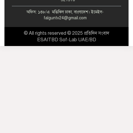
অফিস: ১৩৮/এ মতিঝিল ঢাকা, বাংলাদেশ। ইমেইল-
falguntv24@gmail.com
© All rights reserved © 2025 প্রতিদিন সংবাদ
ESAITBD Sof-Lab UAE/BD