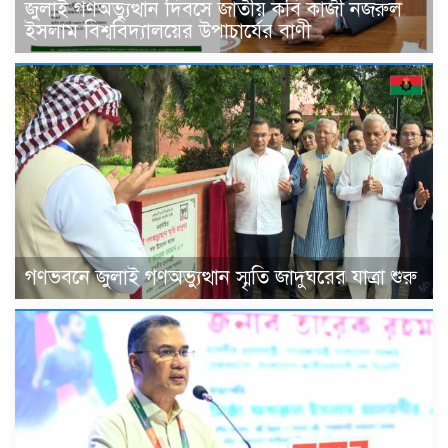
জুলাই গণঅভ্যুত্থান দিবসে জাতীয় কবি কাজী নজরুল
ইসলাম বিশ্ববিদ্যালয়ের উপাচার্যের বাণী
গণভবনে জুলাই গণঅভ্যুত্থান স্মৃতি জাদুঘরের যাত্রা শুরু