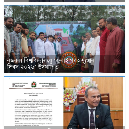
নজরুল বিশ্ববিদ্যালয়ে ‘জুলাই গণঅভ্যুত্থান
দিবস-২০২৬’ উদযাপিত