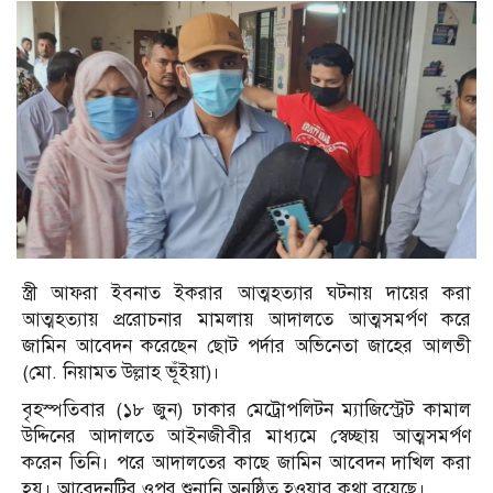
স্ত্রী আফরা ইবনাত ইকরার আত্মহত্যার ঘটনায় দায়ের করা
আত্মহত্যায় প্ররোচনার মামলায় আদালতে আত্মসমর্পণ করে
জামিন আবেদন করেছেন ছোট পর্দার অভিনেতা জাহের আলভী
(মো. নিয়ামত উল্লাহ ভূঁইয়া)।
বৃহস্পতিবার (১৮ জুন) ঢাকার মেট্রোপলিটন ম্যাজিস্ট্রেট কামাল
উদ্দিনের আদালতে আইনজীবীর মাধ্যমে স্বেচ্ছায় আত্মসমর্পণ
করেন তিনি। পরে আদালতের কাছে জামিন আবেদন দাখিল করা
হয়। আবেদনটির ওপর শুনানি অনুষ্ঠিত হওয়ার কথা রয়েছে।