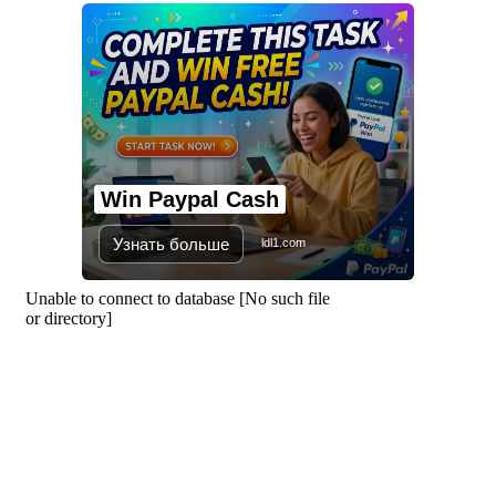
জুলাই আন্দোলন জনগণের, কৃতিত্ব
কোনো একক দলের নয়: প্রধানমন্ত্রী
মালয়েশিয়ায় সহকর্মীদের সংঘর্ষে ৩
বাংলাদেশি নিহত, গ্রেপ্তার ১
Win Paypal Cash
শহীদের আত্মত্যাগে গড়া জাতীয় ঐক্য
রক্ষা করতে হবে : প্রধানমন্ত্রী
Узнать больше
ldl1.com
সাভারে এমপি ও তাঁর স্ত্রীকে
শিক্ষাপ্রতিষ্ঠানের সভাপতি, উঠেছে
আইনি প্রশ্ন
নজরুল বিশ্ববিদ্যালয়ে ব্যবসায় প্রশাসন
অনুষদের গবেষণা প্রকল্প ২০২৫-২৬
অর্থবছরের সেমিনার