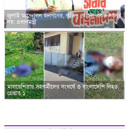
জুলাই আন্দোলন জনগণের, কৃতিত্ব কোনো একক দলের
নয়: প্রধানমন্ত্রী
মালয়েশিয়ায় সহকর্মীদের সংঘর্ষে ৩ বাংলাদেশি নিহত,
গ্রেপ্তার ১