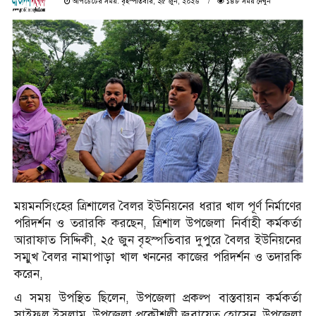
আপডেটের সময়: বৃহস্পতিবার, ২৫ জুন, ২০২৬
১৪৮ সময় দেখুন
ময়মনসিংহের ত্রিশালের বৈলর ইউনিয়নের ধরার খাল পূর্ণ নির্মাণের
পরিদর্শন ও তরারকি করছেন, ত্রিশাল উপজেলা নির্বাহী কর্মকর্তা
আরাফাত সিদ্দিকী, ২৫ জুন বৃহস্পতিবার দুপুরে বৈলর ইউনিয়নের
সম্মুখ বৈলর নামাপাড়া খাল খননের কাজের পরিদর্শন ও তদারকি
করেন,
এ সময় উপস্থিত ছিলেন, উপজেলা প্রকল্প বাস্তবায়ন কর্মকর্তা
সাইফুল ইসলাম, উপজেলা প্রকৌশলী জুবায়েত হোসেন, উপজেলা