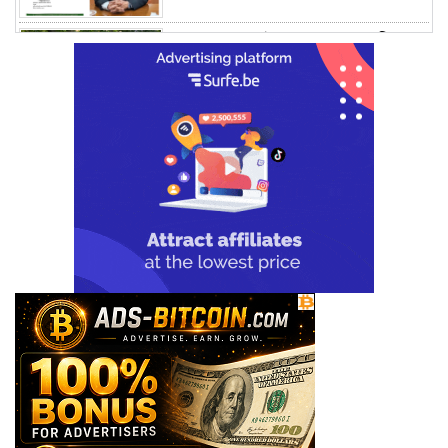
গণভবনে জুলাই গণঅভ্যুত্থান স্মৃতি
জাদুঘরের যাত্রা শুরু
জুলাই আন্দোলন জনগণের, কৃতিত্ব
কোনো একক দলের নয়: প্রধানমন্ত্রী
মালয়েশিয়ায় সহকর্মীদের সংঘর্ষে ৩
বাংলাদেশি নিহত, গ্রেপ্তার ১
শহীদের আত্মত্যাগে গড়া জাতীয় ঐক্য
রক্ষা করতে হবে : প্রধানমন্ত্রী
সাভারে এমপি ও তাঁর স্ত্রীকে
শিক্ষাপ্রতিষ্ঠানের সভাপতি, উঠেছে