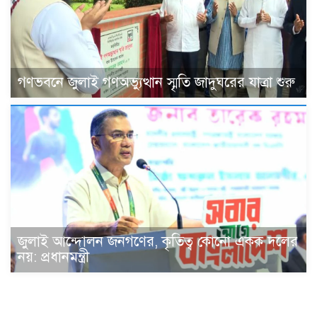
গণভবনে জুলাই গণঅভ্যুত্থান স্মৃতি জাদুঘরের যাত্রা শুরু
জুলাই আন্দোলন জনগণের, কৃতিত্ব কোনো একক দলের
নয়: প্রধানমন্ত্রী