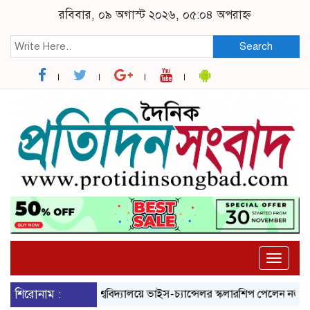
রবিবার, ০৯ অগাস্ট ২০২৬, ০৫:০৪ অপরাহ্ন
Search
Toggle
naviga
সোহাগ
শিরোনাম :
ব্রুনেল বিশ্ববিদ্যালয়ে ভাইস-চ্যান্সেলর স্কলারশিপ পেলেন নজরুল বিশ্ববি