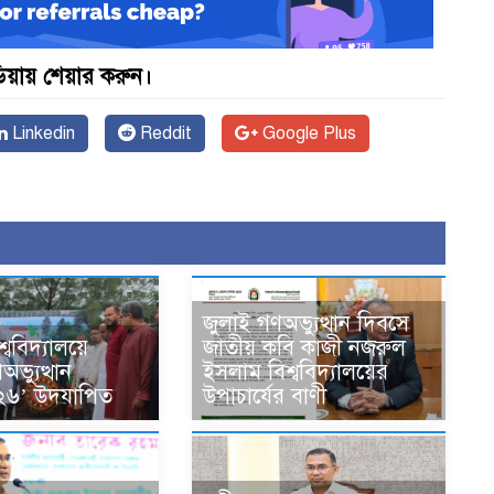
়ায় শেয়ার করুন।
Linkedin
Reddit
Google Plus
জুলাই গণঅভ্যুত্থান দিবসে
্ববিদ্যালয়ে
জাতীয় কবি কাজী নজরুল
ভ্যুত্থান
ইসলাম বিশ্ববিদ্যালয়ের
২৬’ উদযাপিত
উপাচার্যের বাণী