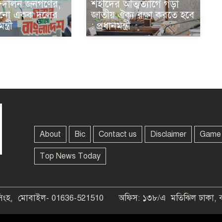
্দোলন জনগণের,
শহীদের আত্মত্যাগে গড়া
কোনো একক দলের
জাতীয় ঐক্য রক্ষা করতে হবে
্ত্রী
: প্রধানমন্ত্রী
About
Bic
Contact us
Disclaimer
Game
Top News Today
নসিংহ, মোবাইল- 01636-521510
অফিস: ১৩৮/এ মতিঝিল ঢাকা, 