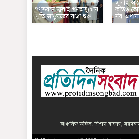
জুলাই আন
গণভবনে জুলাই গণঅভ্যুত্থান
কৃতিত্ব 
স্মৃতি জাদুঘরের যাত্রা শুরু
নয়: প্রধানমন
আঞ্চলিক অফিস: ত্রিশাল বাজার, ময়ম