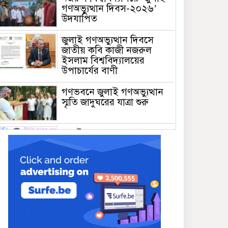
গণঅভ্যুত্থান দিবস-২০২৬’
উদযাপিত
জুলাই গণঅভ্যুত্থান দিবসে
জাতীয় কবি কাজী নজরুল
ইসলাম বিশ্ববিদ্যালয়ের
উপাচার্যের বাণী
গণভবনে জুলাই গণঅভ্যুত্থান
স্মৃতি জাদুঘরের যাত্রা শুরু
জুলাই আন্দোলন জনগণের,
কৃতিত্ব কোনো একক দলের নয়:
প্রধানমন্ত্রী
মালয়েশিয়ায় সহকর্মীদের
সংঘর্ষে ৩ বাংলাদেশি নিহত,
গ্রেপ্তার ১
শহীদের আত্মত্যাগে গড়া জাতীয়
ঐক্য রক্ষা করতে হবে :