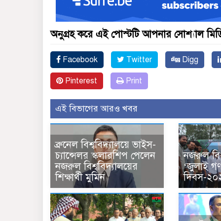
অনুগ্রহ করে এই পোস্টটি আপনার সোশ্যাল মিডিয
Facebook
Twitter
Digg
Pinterest
Print
এই বিভাগের আরও খবর
ব্রুনেল বিশ্ববিদ্যালয়ে ভাইস-
চ্যান্সেলর স্কলারশিপ পেলেন
নজরুল বিশ
নজরুল বিশ্ববিদ্যালয়ের
‘জুলাই গণঅ
শিক্ষার্থী মুমিন
দিবস-২০