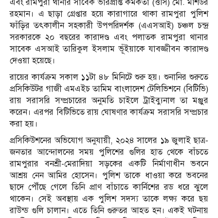
এবং রামপুরা থানার সাবেক ভারপ্রাপ্ত কর্মকর্তা (ওসি) মো. মশিউর
রহমান। এ ছাড়া গ্রেপ্তার হয়ে কারাগারে থাকা রামপুরা পুলিশ
ফাঁড়ির তৎকালীন সহকারী উপপরিদর্শক (এএসআই) চঞ্চল চন্দ্র
সরকারকে ২০ বছরের কারাদণ্ড এবং পলাতক রামপুরা থানার
সাবেক এসআই তারিকুল ইসলাম ভূঁইয়াকে যাবজ্জীবন কারাদণ্ড
দেওয়া হয়েছে।
রায়ের কার্যক্রম সকাল ১১টা ৪৮ মিনিটে শুরু হয়। শুনানির শুরুতে
প্রসিকিউটর গাজী এমএইচ তামিম বাংলাদেশ টেলিভিশনে (বিটিভি)
রায় সরাসরি সম্প্রচারের অনুমতি চাইলে ট্রাইব্যুনাল তা মঞ্জুর
করেন। এরপর বিটিভিতে রায় ঘোষণার কার্যক্রম সরাসরি সম্প্রচার
করা হয়।
প্রসিকিউশনের অভিযোগ অনুযায়ী, ২০২৪ সালের ১৯ জুলাই ছাত্র-
জনতার আন্দোলনের সময় পুলিশের গুলির হাত থেকে বাঁচতে
রামপুরার বনশ্রী-মেরাদিয়া সড়কের একটি নির্মাণাধীন ভবনে
আশ্রয় নেন আমির হোসেন। পুলিশ তাকে ধাওয়া করে ভবনের
ছাদে পৌঁছে গেলে তিনি প্রাণ বাঁচাতে কার্নিশের রড ধরে ঝুলে
থাকেন। সেই অবস্থায় এক পুলিশ সদস্য তাকে লক্ষ্য করে ছয়
রাউন্ড গুলি চালান। এতে তিনি গুরুতর আহত হন। একই ঘটনায়