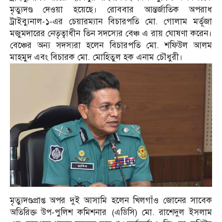
মৃত্যুদণ্ড দেওয়া হয়েছে। রোববার আন্তর্জাতিক অপরাধ
ট্রাইব্যুনাল-১-এর চেয়ারম্যান বিচারপতি মো. গোলাম মর্তূজা
মজুমদারের নেতৃত্বাধীন তিন সদস্যের বেঞ্চ এ রায় ঘোষণা করেন।
বেঞ্চের অন্য সদস্যরা হলেন বিচারপতি মো. শফিউল আলম
মাহমুদ এবং বিচারক মো. মোহিতুল হক এনাম চৌধুরী।
মৃত্যুদণ্ডপ্রাপ্ত অপর দুই আসামি হলেন খিলগাঁও জোনের সাবেক
অতিরিক্ত উপ-পুলিশ কমিশনার (এডিসি) মো. রাশেদুল ইসলাম