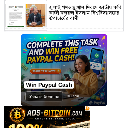
জুলাই গণঅভ্যুত্থান দিবসে জাতীয় কবি
কাজী নজরুল ইসলাম বিশ্ববিদ্যালয়ের
উপাচার্যের বাণী
গণভবনে জুলাই গণঅভ্যুত্থান স্মৃতি
জাদুঘরের যাত্রা শুরু
জুলাই আন্দোলন জনগণের, কৃতিত্ব
কোনো একক দলের নয়: প্রধানমন্ত্রী
Win Paypal Cash
মালয়েশিয়ায় সহকর্মীদের সংঘর্ষে ৩
বাংলাদেশি নিহত, গ্রেপ্তার ১
Узнать больше
ldl1.com
শহীদের আত্মত্যাগে গড়া জাতীয় ঐক্য
রক্ষা করতে হবে : প্রধানমন্ত্রী