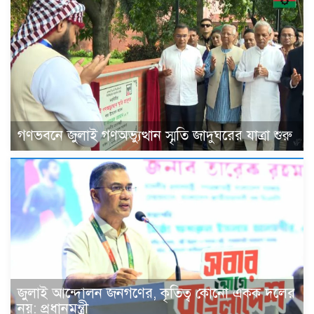
গণভবনে জুলাই গণঅভ্যুত্থান স্মৃতি জাদুঘরের যাত্রা শুরু
জুলাই আন্দোলন জনগণের, কৃতিত্ব কোনো একক দলের
নয়: প্রধানমন্ত্রী