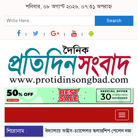
শনিবার, ০৮ অগাস্ট ২০২৬, ০৭:৩১ অপরাহ্ন
Search
Toggle
naviga
হাগ
শিরোনাম :
ব্রুনেল বিশ্ববিদ্যালয়ে ভাইস-চ্যান্সেলর স্কলারশিপ পেলেন নজরুল বিশ্ববিদ্য