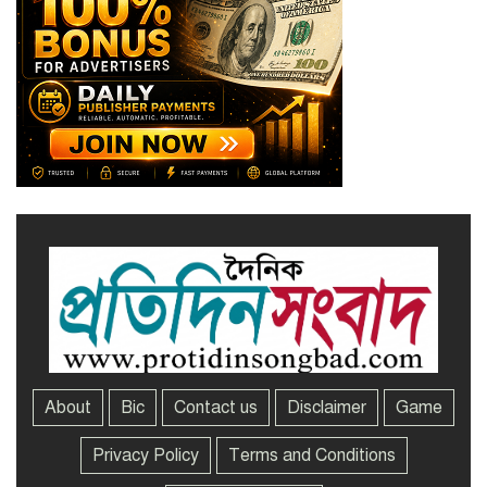
সাভারে এমপি ও তাঁর স্ত্রীকে
শিক্ষাপ্রতিষ্ঠানের সভাপতি, উঠেছে
আইনি প্রশ্ন
নজরুল বিশ্ববিদ্যালয়ে ব্যবসায় প্রশাসন
অনুষদের গবেষণা প্রকল্প ২০২৫-২৬
অর্থবছরের সেমিনার
About
Bic
Contact us
Disclaimer
Game
Privacy Policy
Terms and Conditions