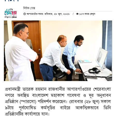
নিউজ ডেক্স
আপডেটের সময়: রবিবার, ২৮ জুন, ২০২৬
১০৭ সময় দেখুন
প্রধানমন্ত্রী তারেক রহমান রাজধানীর আগারগাঁওয়ের শেরেবাংলা
নগরে অবস্থিত বাংলাদেশ মহাকাশ গবেষণা ও দূর অনুধাবন
প্রতিষ্ঠান (স্পারসো) পরিদর্শন করেছেন। রোববার (২৮ জুন) সকাল
৯টায় পূর্বঘোষিত কর্মসূচির বাইরে আকস্মিকভাবে তিনি
প্রতিষ্ঠানটির কার্যালয়ে যান।