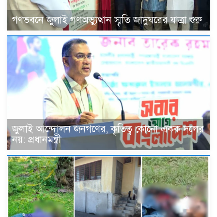
গণভবনে জুলাই গণঅভ্যুত্থান স্মৃতি জাদুঘরের যাত্রা শুরু
জুলাই আন্দোলন জনগণের, কৃতিত্ব কোনো একক দলের
নয়: প্রধানমন্ত্রী