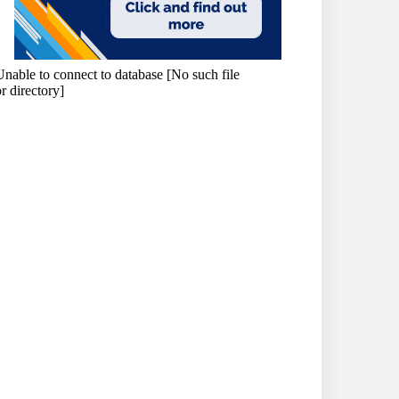
প্রধানমন্ত্রী
সাভারে এমপি ও তাঁর স্ত্রীকে
শিক্ষাপ্রতিষ্ঠানের সভাপতি,
উঠেছে আইনি প্রশ্ন
নজরুল বিশ্ববিদ্যালয়ে ব্যবসায়
প্রশাসন অনুষদের গবেষণা
প্রকল্প ২০২৫-২৬ অর্থবছরের
সেমিনার
সখীপুরে স্ত্রী-সন্তানের বিরুদ্ধে
অসুস্থ স্বামীকে ফেলে যাওয়ার
অভিযোগ