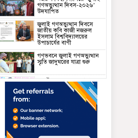
গণঅভ্যুত্থান দিবস-২০২৬’
উদযাপিত
জুলাই গণঅভ্যুত্থান দিবসে
জাতীয় কবি কাজী নজরুল
ইসলাম বিশ্ববিদ্যালয়ের
উপাচার্যের বাণী
গণভবনে জুলাই গণঅভ্যুত্থান
স্মৃতি জাদুঘরের যাত্রা শুরু
জুলাই আন্দোলন জনগণের,
কৃতিত্ব কোনো একক দলের নয়:
প্রধানমন্ত্রী
মালয়েশিয়ায় সহকর্মীদের
সংঘর্ষে ৩ বাংলাদেশি নিহত,
গ্রেপ্তার ১
শহীদের আত্মত্যাগে গড়া জাতীয়
ঐক্য রক্ষা করতে হবে :