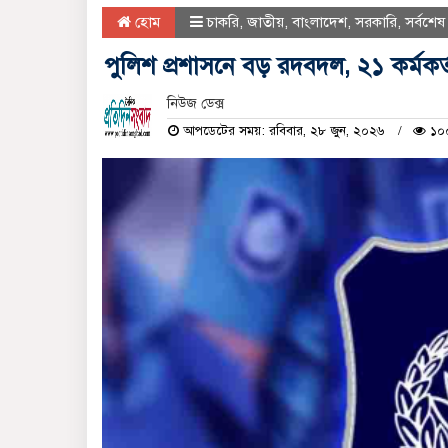
হোম
চাকরি
,
জাতীয়
,
বাংলাদেশ
,
সরকারি
,
সর্বশে
পুলিশ প্রশাসনে বড় রদবদল, ২১ কর্মকর
নিউজ ডেক্স
আপডেটের সময়: রবিবার, ২৮ জুন, ২০২৬
১০০