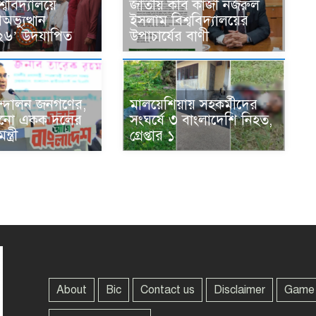
্ববিদ্যালয়ে
জাতীয় কবি কাজী নজরুল
ভ্যুত্থান
ইসলাম বিশ্ববিদ্যালয়ের
২৬’ উদযাপিত
উপাচার্যের বাণী
্দোলন জনগণের,
মালয়েশিয়ায় সহকর্মীদের
কোনো একক দলের
সংঘর্ষে ৩ বাংলাদেশি নিহত,
্ত্রী
গ্রেপ্তার ১
About
Bic
Contact us
Disclaimer
Game