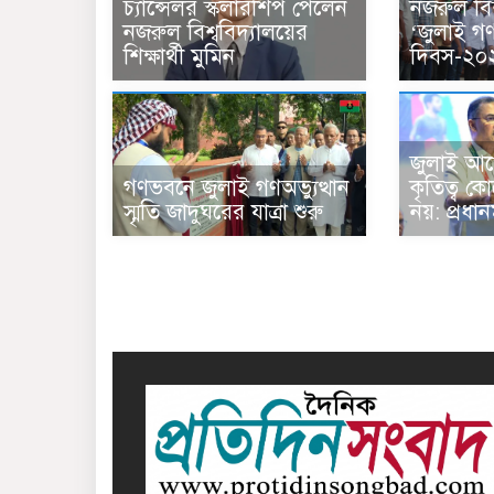
চ্যান্সেলর স্কলারশিপ পেলেন
নজরুল বিশ
নজরুল বিশ্ববিদ্যালয়ের
‘জুলাই গণঅ
শিক্ষার্থী মুমিন
দিবস-২০
জুলাই আন
গণভবনে জুলাই গণঅভ্যুত্থান
কৃতিত্ব 
স্মৃতি জাদুঘরের যাত্রা শুরু
নয়: প্রধানমন