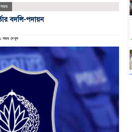
ষ সময়
্তার বদলি-পদায়ন
 সময় দেখুন