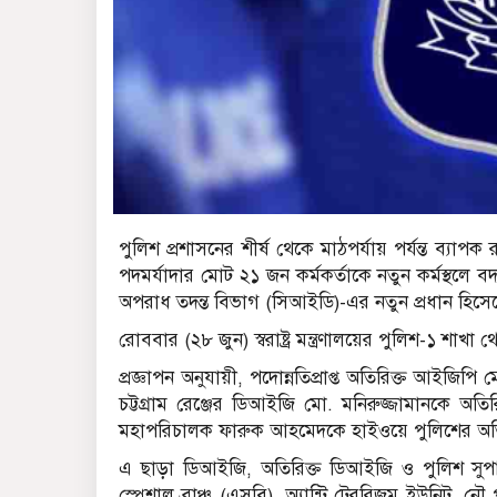
পুলিশ প্রশাসনের শীর্ষ থেকে মাঠপর্যায় পর্যন্ত ব
পদমর্যাদার মোট ২১ জন কর্মকর্তাকে নতুন কর্মস্থলে
অপরাধ তদন্ত বিভাগ (সিআইডি)-এর নতুন প্রধান হিসেবে
রোববার (২৮ জুন) স্বরাষ্ট্র মন্ত্রণালয়ের পুলিশ-১ শাখা থ
প্রজ্ঞাপন অনুযায়ী, পদোন্নতিপ্রাপ্ত অতিরিক্ত আইজি
চট্টগ্রাম রেঞ্জের ডিআইজি মো. মনিরুজ্জামানকে অতি
মহাপরিচালক ফারুক আহমেদকে হাইওয়ে পুলিশের অতিরি
এ ছাড়া ডিআইজি, অতিরিক্ত ডিআইজি ও পুলিশ সুপার 
স্পেশাল ব্রাঞ্চ (এসবি), অ্যান্টি টেররিজম ইউনিট, ন