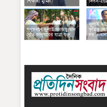
শিক্ষার্থী মুমিন
দিবস-২০
জুলাই আন
গণভবনে জুলাই গণঅভ্যুত্থান
কৃতিত্ব 
স্মৃতি জাদুঘরের যাত্রা শুরু
নয়: প্রধানমন