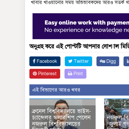
খাবার খাওয়ানোর সময় অভিভাবকদের আরও সতর্ক থাকার 
অনুগ্রহ করে এই পোস্টটি আপনার সোশ্যাল মিডিয
Facebook
Twitter
Digg
Pinterest
Print
এই বিভাগের আরও খবর
ব্রুনেল বিশ্ববিদ্যালয়ে ভাইস-
চ্যান্সেলর স্কলারশিপ পেলেন
নজরুল বিশ
নজরুল বিশ্ববিদ্যালয়ের
‘জুলাই গণঅ