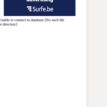
প্রধানমন্ত্রী
সাভারে এমপি ও তাঁর স্ত্রীকে
শিক্ষাপ্রতিষ্ঠানের সভাপতি,
উঠেছে আইনি প্রশ্ন
নজরুল বিশ্ববিদ্যালয়ে ব্যবসায়
প্রশাসন অনুষদের গবেষণা
প্রকল্প ২০২৫-২৬ অর্থবছরের
সেমিনার
সখীপুরে স্ত্রী-সন্তানের বিরুদ্ধে
অসুস্থ স্বামীকে ফেলে যাওয়ার
অভিযোগ