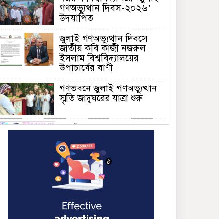
গণঅভ্যুত্থান দিবস-২০২৬’
উদযাপিত
জুলাই গণঅভ্যুত্থান দিবসে
জাতীয় কবি কাজী নজরুল
ইসলাম বিশ্ববিদ্যালয়ের
উপাচার্যের বাণী
গণভবনে জুলাই গণঅভ্যুত্থান
স্মৃতি জাদুঘরের যাত্রা শুরু
জুলাই আন্দোলন জনগণের,
কৃতিত্ব কোনো একক দলের নয়:
প্রধানমন্ত্রী
মালয়েশিয়ায় সহকর্মীদের
সংঘর্ষে ৩ বাংলাদেশি নিহত,
গ্রেপ্তার ১
শহীদের আত্মত্যাগে গড়া জাতীয়
ঐক্য রক্ষা করতে হবে :