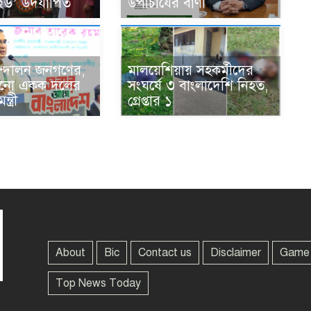
২৬’ উদযাপিত
উপাচার্যের বাণী
্দোলন জনগণের,
মালয়েশিয়ায় সহকর্মীদের
কোনো একক দলের
সংঘর্ষে ৩ বাংলাদেশি নিহত,
্ত্রী
গ্রেপ্তার ১
About
Bic
Contact us
Disclaimer
Game
Top News Today