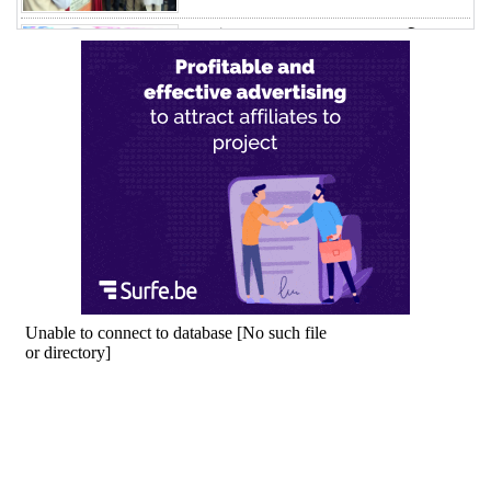
জুলাই আন্দোলন জনগণের, কৃতিত্ব
কোনো একক দলের নয়: প্রধানমন্ত্রী
মালয়েশিয়ায় সহকর্মীদের সংঘর্ষে ৩
বাংলাদেশি নিহত, গ্রেপ্তার ১
শহীদের আত্মত্যাগে গড়া জাতীয় ঐক্য
রক্ষা করতে হবে : প্রধানমন্ত্রী
সাভারে এমপি ও তাঁর স্ত্রীকে
শিক্ষাপ্রতিষ্ঠানের সভাপতি, উঠেছে
আইনি প্রশ্ন
নজরুল বিশ্ববিদ্যালয়ে ব্যবসায় প্রশাসন
অনুষদের গবেষণা প্রকল্প ২০২৫-২৬
অর্থবছরের সেমিনার