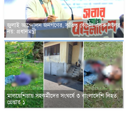
জুলাই আন্দোলন জনগণের, কৃতিত্ব কোনো একক দলের
নয়: প্রধানমন্ত্রী
মালয়েশিয়ায় সহকর্মীদের সংঘর্ষে ৩ বাংলাদেশি নিহত,
গ্রেপ্তার ১