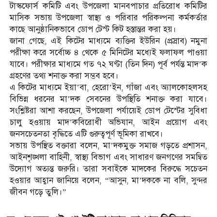
টাস্কফোর্স কমিটি এবং উপজেলা মানবপাচার প্রতিরোধ কমিটির
মাসিক সভায় উপজেলা স্বাস্থ্য ও পরিবার পরিকল্পনা কর্মকর্তার
কাছে আনুষ্ঠানিকভাবে ডোপ টেস্ট কিট হস্তান্তর করা হয়।
জানা গেছে, এই কিটের মাধ্যমে ব্যক্তির ইউরিন (প্রস্রাব) নমুনা
পরীক্ষা করে সর্বোচ্চ ৪ থেকে ৫ মিনিটের মধ্যেই ফলাফল পাওয়া
যাবে। পরীক্ষার মাধ্যমে গত ৭২ ঘণ্টা (তিন দিন) পূর্ব পর্যন্ত মাদ’ক
গ্রহণের তথ্য শনাক্ত করা সম্ভব হবে।
এ কিটের মাধ্যমে ইয়া’বা, হেরো’ইন, গাঁজা এবং অ্যালকোহলসহ
বিভিন্ন ধরনের মা’দক সেবনের উপস্থিতি শনাক্ত করা যাবে।
সংশ্লিষ্টরা আশা করছেন, উপজেলা পর্যায়েই ডোপ টেস্টের সুবিধা
চালু হওয়ায় মাদ’কবিরোধী অভিযান, আইন প্রয়োগ এবং
জনসচেতনতা বৃদ্ধিতে এটি গুরুত্বপূর্ণ ভূমিকা রাখবে।
সভায় উপস্থিত বক্তারা বলেন, মা’দকমুক্ত সমাজ গড়তে প্রশাসন,
আইনশৃঙ্খলা বাহিনী, স্বাস্থ্য বিভাগ এবং সাধারণ জনগণের সমন্বিত
উদ্যোগ অত্যন্ত জরুরি। তারা সবাইকে মাদকের বিরুদ্ধে সচেতন
হওয়ার আহ্বান জানিয়ে বলেন, “আসুন, মা’দককে না বলি, সুন্দর
জীবন গড়ে তুলি।”