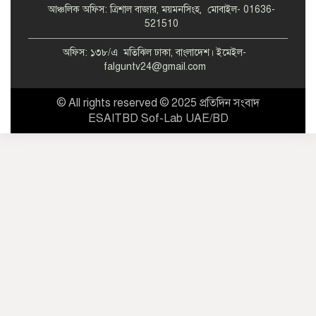
আঞ্চলিক অফিস: ত্রিশাল বাজার, ময়মনসিংহ, মোবাইল- 01636-
521510
অফিস: ১৩৮/এ মতিঝিল ঢাকা, বাংলাদেশ। ইমেইল-
falguntv24@gmail.com
© All rights reserved © 2025 প্রতিদিন সংবাদ
ESAITBD Sof-Lab UAE/BD