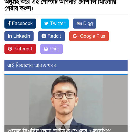
অনুগ্রহ করে এই পোস্টটি আপনার সোশ্যাল মিডিয়ায়
শেয়ার করুন।
Facebook
Twitter
Digg
Linkedin
Reddit
Google Plus
Pinterest
Print
এই বিভাগের আরও খবর
ব্রুনেল বিশ্ববিদ্যালয়ে ভাইস-চ্যান্সেলর স্কলারশিপ