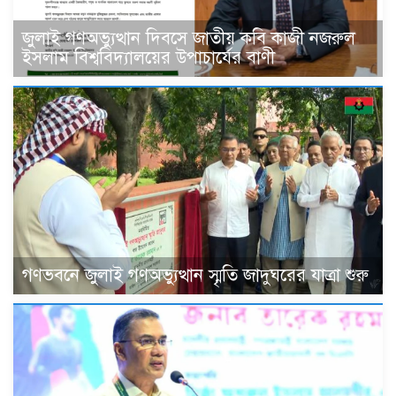
জুলাই গণঅভ্যুত্থান দিবসে জাতীয় কবি কাজী নজরুল
ইসলাম বিশ্ববিদ্যালয়ের উপাচার্যের বাণী
গণভবনে জুলাই গণঅভ্যুত্থান স্মৃতি জাদুঘরের যাত্রা শুরু