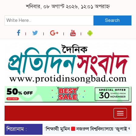
শনিবার, ০৮ অগাস্ট ২০২৬, ১২:০১ অপরাহ্ন
Search
Toggle
naviga
ল বিশ্ববিদ্যালয়ের শিক্ষার্থী মুমিন
শিরোনাম :
নজরুল বিশ্ববিদ্যালয়ে ‘জুলাই গণঅভ্যুত