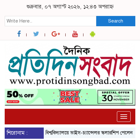
শুক্রবার, ০৭ অগাস্ট ২০২৬, ১২:৪৩ অপরাহ্ন
Search
Toggle
naviga
শিরোনাম :
ব্রুনেল বিশ্ববিদ্যালয়ে ভাইস-চ্যান্সেলর স্কলারশিপ পেলেন নজরুল বিশ্ব