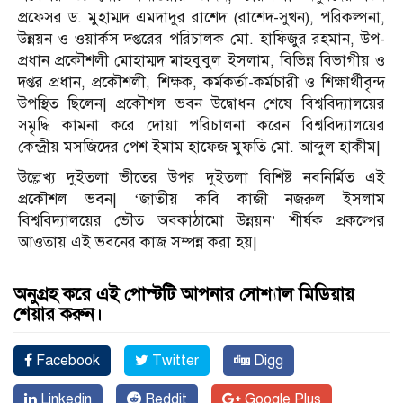
প্রফেসর ড. মুহাম্মদ এমদাদুর রাশেদ (রাশেদ-সুখন), পরিকল্পনা,
উন্নয়ন ও ওয়ার্কস দপ্তরের পরিচালক মো. হাফিজুর রহমান, উপ-
প্রধান প্রকৌশলী মোহাম্মদ মাহবুবুল ইসলাম, বিভিন্ন বিভাগীয় ও
দপ্তর প্রধান, প্রকৌশলী, শিক্ষক, কর্মকর্তা-কর্মচারী ও শিক্ষার্থীবৃন্দ
উপস্থিত ছিলেন| প্রকৌশল ভবন উদ্বোধন শেষে বিশ্ববিদ্যালয়ের
সমৃদ্ধি কামনা করে দোয়া পরিচালনা করেন বিশ্ববিদ্যালয়ের
কেন্দ্রীয় মসজিদের পেশ ইমাম হাফেজ মুফতি মো. আব্দুল হাকীম|
উল্লেখ্য দুইতলা ভীতের উপর দুইতলা বিশিষ্ট নবনির্মিত এই
প্রকৌশল ভবন| ‘জাতীয় কবি কাজী নজরুল ইসলাম
বিশ্ববিদ্যালয়ের ভৌত অবকাঠামো উন্নয়ন’ শীর্ষক প্রকল্পের
আওতায় এই ভবনের কাজ সম্পন্ন করা হয়|
অনুগ্রহ করে এই পোস্টটি আপনার সোশ্যাল মিডিয়ায়
শেয়ার করুন।
Facebook
Twitter
Digg
Linkedin
Reddit
Google Plus