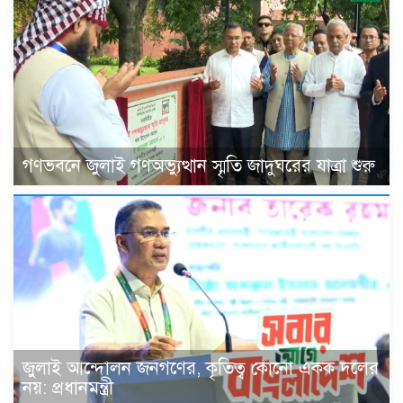
গণভবনে জুলাই গণঅভ্যুত্থান স্মৃতি জাদুঘরের যাত্রা শুরু
জুলাই আন্দোলন জনগণের, কৃতিত্ব কোনো একক দলের
নয়: প্রধানমন্ত্রী