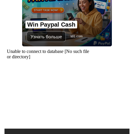
বাংলাদেশি নিহত, গ্রেপ্তার ১
Win Paypal Cash
শহীদের আত্মত্যাগে গড়া জাতীয় ঐক্য
রক্ষা করতে হবে : প্রধানমন্ত্রী
Узнать больше
ldl1.com
সাভারে এমপি ও তাঁর স্ত্রীকে
শিক্ষাপ্রতিষ্ঠানের সভাপতি, উঠেছে
আইনি প্রশ্ন
নজরুল বিশ্ববিদ্যালয়ে ব্যবসায় প্রশাসন
অনুষদের গবেষণা প্রকল্প ২০২৫-২৬
অর্থবছরের সেমিনার
সখীপুরে স্ত্রী-সন্তানের বিরুদ্ধে অসুস্থ
স্বামীকে ফেলে যাওয়ার অভিযোগ