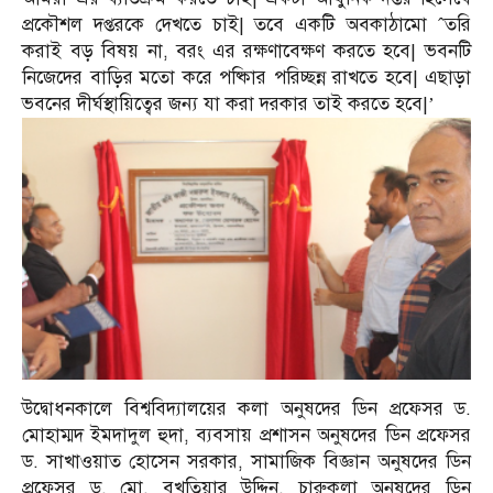
প্রকৌশল দপ্তরকে দেখতে চাই| তবে একটি অবকাঠামো ˆতরি
করাই বড় বিষয় না, বরং এর রক্ষণাবেক্ষণ করতে হবে| ভবনটি
নিজেদের বাড়ির মতো করে পষ্কিার পরিচ্ছন্ন রাখতে হবে| এছাড়া
ভবনের দীর্ঘস্থায়িত্বের জন্য যা করা দরকার তাই করতে হবে|’
উদ্বোধনকালে বিশ্ববিদ্যালয়ের কলা অনুষদের ডিন প্রফেসর ড.
মোহাম্মদ ইমদাদুল হুদা, ব্যবসায় প্রশাসন অনুষদের ডিন প্রফেসর
ড. সাখাওয়াত হোসেন সরকার, সামাজিক বিজ্ঞান অনুষদের ডিন
প্রফেসর ড. মো. বখতিয়ার উদ্দিন, চারুকলা অনুষদের ডিন