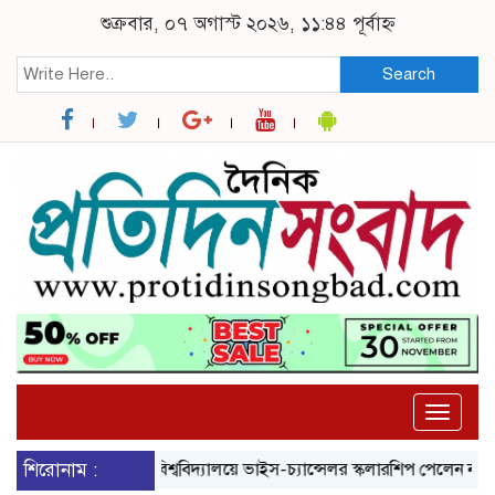
শুক্রবার, ০৭ অগাস্ট ২০২৬, ১১:৪৪ পূর্বাহ্ন
Search
Toggle
naviga
শিরোনাম :
ব্রুনেল বিশ্ববিদ্যালয়ে ভাইস-চ্যান্সেলর স্কলারশিপ পেলেন নজরুল বিশ্