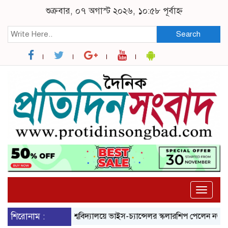
শুক্রবার, ০৭ অগাস্ট ২০২৬, ১০:৫৮ পূর্বাহ্ন
Search
Toggle
naviga
শিরোনাম :
ব্রুনেল বিশ্ববিদ্যালয়ে ভাইস-চ্যান্সেলর স্কলারশিপ পেলেন নজরুল বিশ্ব