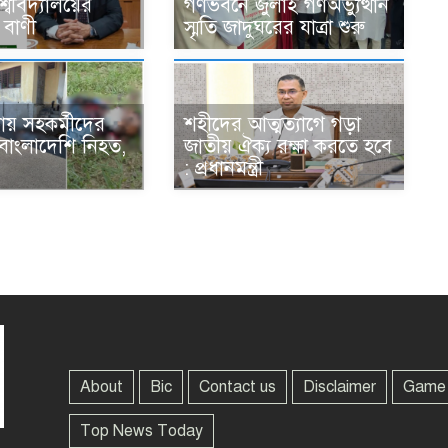
্ববিদ্যালয়ের
গণভবনে জুলাই গণঅভ্যুত্থান
 বাণী
স্মৃতি জাদুঘরের যাত্রা শুরু
ায় সহকর্মীদের
শহীদের আত্মত্যাগে গড়া
 বাংলাদেশি নিহত,
জাতীয় ঐক্য রক্ষা করতে হবে
: প্রধানমন্ত্রী
About
Bic
Contact us
Disclaimer
Game
Top News Today