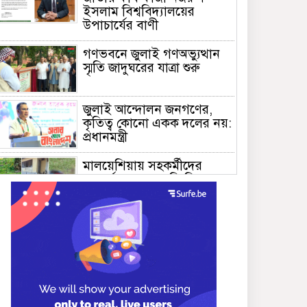
ইসলাম বিশ্ববিদ্যালয়ের
উপাচার্যের বাণী
গণভবনে জুলাই গণঅভ্যুত্থান
স্মৃতি জাদুঘরের যাত্রা শুরু
জুলাই আন্দোলন জনগণের,
কৃতিত্ব কোনো একক দলের নয়:
প্রধানমন্ত্রী
মালয়েশিয়ায় সহকর্মীদের
সংঘর্ষে ৩ বাংলাদেশি নিহত,
গ্রেপ্তার ১
শহীদের আত্মত্যাগে গড়া জাতীয়
ঐক্য রক্ষা করতে হবে :
প্রধানমন্ত্রী
সাভারে এমপি ও তাঁর স্ত্রীকে
শিক্ষাপ্রতিষ্ঠানের সভাপতি,
উঠেছে আইনি প্রশ্ন