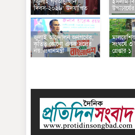
‘জুলাই গণঅভ্যুত্থান
ইসলাম বিশ
দিবস-২০২৬’ উদযাপিত
উপাচার্যের
জুলাই আন্দোলন জনগণের,
মালয়েশিয়
কৃতিত্ব কোনো একক দলের
সংঘর্ষে ৩
নয়: প্রধানমন্ত্রী
গ্রেপ্তার ১