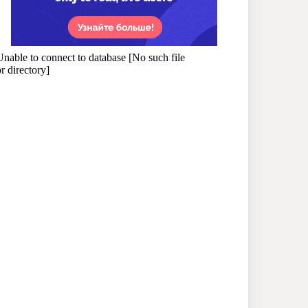
নজরুল বিশ্ববিদ্যালয়ে ব্যবসায়
প্রশাসন অনুষদের গবেষণা
প্রকল্প ২০২৫-২৬ অর্থবছরের
সেমিনার
সখীপুরে স্ত্রী-সন্তানের বিরুদ্ধে
অসুস্থ স্বামীকে ফেলে যাওয়ার
অভিযোগ
বর্জ্য থেকে বিদ্যুৎ উৎপাদনের
উদ্যোগ, এগিয়ে গেল ত্রিশাল
পৌরসভা