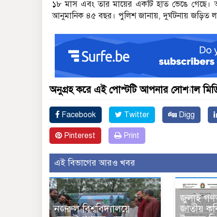
১৮ মাস এবং তার মায়ের একটি হাত ভেঙে গেছে। 
আনুমানিক ৪৫ বছর। পুলিশ জানায়, দুর্ঘটনায় জড়িত লর
অনুগ্রহ করে এই পোস্টটি আপনার সোশ্যাল মিডিয
Facebook
Twitter
Digg
Pinterest
Print
এই বিভাগের আরও খবর
জুলাই গণঅ
নজরুল বিশ্ববিদ্যালয়ে
জাতীয় কব