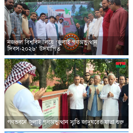
নজরুল বিশ্ববিদ্যালয়ে ‘জুলাই গণঅভ্যুত্থান
দিবস-২০২৬’ উদযাপিত
গণভবনে জুলাই গণঅভ্যুত্থান স্মৃতি জাদুঘরের যাত্রা শুরু