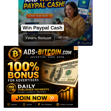
মালয়েশিয়ায় সহকর্মীদের সংঘর্ষে ৩
বাংলাদেশি নিহত, গ্রেপ্তার ১
Win Paypal Cash
শহীদের আত্মত্যাগে গড়া জাতীয় ঐক্য
রক্ষা করতে হবে : প্রধানমন্ত্রী
Узнать больше
ldl1.com
সাভারে এমপি ও তাঁর স্ত্রীকে
শিক্ষাপ্রতিষ্ঠানের সভাপতি, উঠেছে
আইনি প্রশ্ন
নজরুল বিশ্ববিদ্যালয়ে ব্যবসায় প্রশাসন
অনুষদের গবেষণা প্রকল্প ২০২৫-২৬
অর্থবছরের সেমিনার
সখীপুরে স্ত্রী-সন্তানের বিরুদ্ধে অসুস্থ
স্বামীকে ফেলে যাওয়ার অভিযোগ