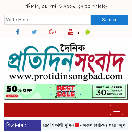
শনিবার, ০৮ অগাস্ট ২০২৬, ১২:০৩ অপরাহ্ন
Search
Toggle
naviga
জরুল বিশ্ববিদ্যালয়ের শিক্ষার্থী মুমিন
শিরোনাম :
নজরুল বিশ্ববিদ্যালয়ে ‘জুলাই গণঅভ্