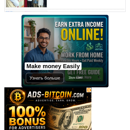
জুলাই আন্দোলন জনগণের, কৃতিত্ব
কোনো একক দলের নয়: প্রধানমন্ত্রী
মালয়েশিয়ায় সহকর্মীদের সংঘর্ষে ৩
বাংলাদেশি নিহত, গ্রেপ্তার ১
Make money Easily
শহীদের আত্মত্যাগে গড়া জাতীয় ঐক্য
রক্ষা করতে হবে : প্রধানমন্ত্রী
Узнать больше
1buv.com
সাভারে এমপি ও তাঁর স্ত্রীকে
শিক্ষাপ্রতিষ্ঠানের সভাপতি, উঠেছে
আইনি প্রশ্ন
নজরুল বিশ্ববিদ্যালয়ে ব্যবসায় প্রশাসন
অনুষদের গবেষণা প্রকল্প ২০২৫-২৬