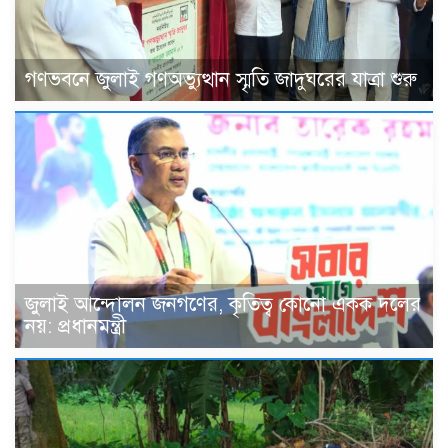
গণভবনে জুলাই গণঅভ্যুত্থান স্মৃতি জাদুঘরের যাত্রা শুরু
জুলাই আন্দোলন জনগণের, কৃতিত্ব কোনো একক দলের
নয়: প্রধানমন্ত্রী