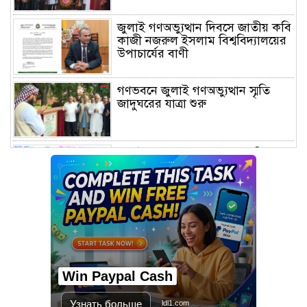
জুলাই গণঅভ্যুত্থান দিবসে জাতীয় কবি
কাজী নজরুল ইসলাম বিশ্ববিদ্যালয়ের
উপাচার্যের বাণী
গণভবনে জুলাই গণঅভ্যুত্থান স্মৃতি
জাদুঘরের যাত্রা শুরু
জুলাই আন্দোলন জনগণের, কৃতিত্ব
কোনো একক দলের নয়: প্রধানমন্ত্রী
মালয়েশিয়ায় সহকর্মীদের সংঘর্ষে ৩
বাংলাদেশি নিহত, গ্রেপ্তার ১
Win Paypal Cash
শহীদের আত্মত্যাগে গড়া জাতীয় ঐক্য
রক্ষা করতে হবে : প্রধানমন্ত্রী
Узнать больше
ldl1.com