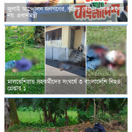
জুলাই আন্দোলন জনগণের, কৃতিত্ব কোনো একক দলের
নয়: প্রধানমন্ত্রী
মালয়েশিয়ায় সহকর্মীদের সংঘর্ষে ৩ বাংলাদেশি নিহত,
গ্রেপ্তার ১