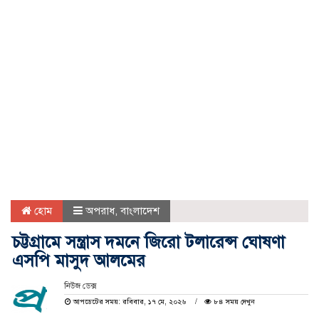
হোম
অপরাধ
,
বাংলাদেশ
চট্টগ্রামে সন্ত্রাস দমনে জিরো টলারেন্স ঘোষণা
এসপি মাসুদ আলমের
নিউজ ডেক্স
আপডেটের সময়: রবিবার, ১৭ মে, ২০২৬
৮৪ সময় দেখুন