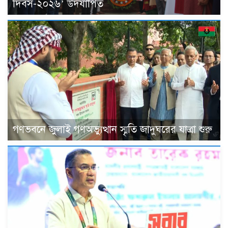
দিবস-২০২৬’ উদযাপিত
গণভবনে জুলাই গণঅভ্যুত্থান স্মৃতি জাদুঘরের যাত্রা শুরু