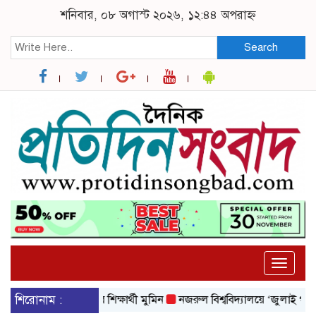
শনিবার, ০৮ অগাস্ট ২০২৬, ১২:৪৪ অপরাহ্ন
Search
Toggle
naviga
ল বিশ্ববিদ্যালয়ের শিক্ষার্থী মুমিন
শিরোনাম :
নজরুল বিশ্ববিদ্যালয়ে ‘জুলাই গণঅভ্যুত