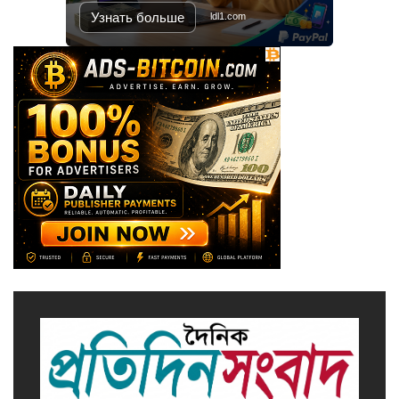
রক্ষা করতে হবে : প্রধানমন্ত্রী
Узнать больше
ldl1.com
সাভারে এমপি ও তাঁর স্ত্রীকে
শিক্ষাপ্রতিষ্ঠানের সভাপতি, উঠেছে
আইনি প্রশ্ন
নজরুল বিশ্ববিদ্যালয়ে ব্যবসায় প্রশাসন
অনুষদের গবেষণা প্রকল্প ২০২৫-২৬
অর্থবছরের সেমিনার
সখীপুরে স্ত্রী-সন্তানের বিরুদ্ধে অসুস্থ
স্বামীকে ফেলে যাওয়ার অভিযোগ