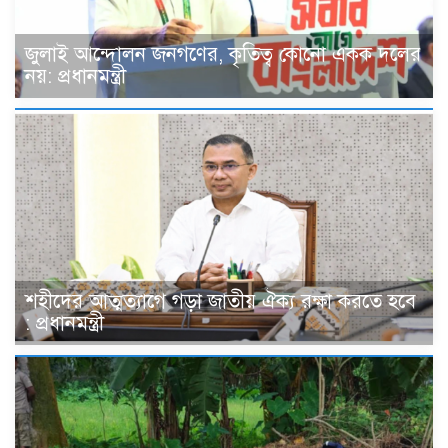
জুলাই আন্দোলন জনগণের, কৃতিত্ব কোনো একক দলের
নয়: প্রধানমন্ত্রী
শহীদের আত্মত্যাগে গড়া জাতীয় ঐক্য রক্ষা করতে হবে
: প্রধানমন্ত্রী