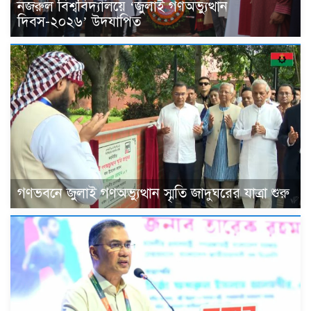
নজরুল বিশ্ববিদ্যালয়ে ‘জুলাই গণঅভ্যুত্থান
দিবস-২০২৬’ উদযাপিত
গণভবনে জুলাই গণঅভ্যুত্থান স্মৃতি জাদুঘরের যাত্রা শুরু