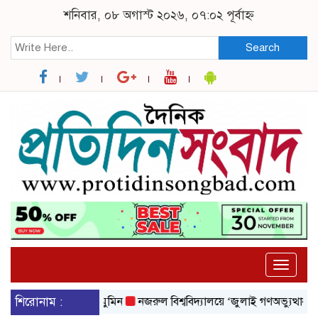
শনিবার, ০৮ অগাস্ট ২০২৬, ০৭:০২ পূর্বাহ্ন
Search
Toggle
naviga
যালয়ের শিক্ষার্থী মুমিন
শিরোনাম :
নজরুল বিশ্ববিদ্যালয়ে ‘জুলাই গণঅভ্যুত্থান দিবস