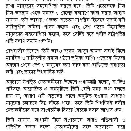
রাখা মানুষদের সহযোগিতা করতে হবে। তিনি প্রত্যেককে নিজ
নিজ অবস্থান থেকে সমাজ ও দেশের কল্যাণে কাজ করার আহ্বান
জানান। তাঁর ভাষায়, একজন সচেতন নাগরিক হিসেবে সবাই যদি
দায়িত্বশীল ভূমিকা পালন করেন এবং দেশ গঠনে নিয়োজিত
মানুষদের সহযোগিতা করেন, তবে সেটিই হবে শহীদ রাষ্ট্রপতির
প্রতি যথার্থ সম্মান প্রদর্শন।
দেশবাসীর উদ্দেশে তিনি আরও বলেন, আসুন আমরা সবাই মিলে
মানবিক ও দায়িত্বশীল সমাজ গঠনে ভূমিকা রাখি। প্রত্যেকে নিজের
অবস্থান থেকে দেশ ও মানুষের জন্য কাজ করা ব্যক্তিদের সহায়তা
করি এবং তাদের উৎসাহিত করি।
অনুষ্ঠানে উপস্থিত নেতাকর্মীদের উদ্দেশে প্রধানমন্ত্রী বলেন, সংক্ষিপ্ত
পরিসরে আয়োজিত এ কর্মসূচিতে তিনি বেশি সময় কথা বলতে
চান না, কারণ এটি সড়কের পাশে অনুষ্ঠিত হওয়ায় সাধারণ
মানুষের চলাচলে বিঘ্ন ঘটতে পারে। তবে তিনি শিগগিরই দলীয়
নেতাকর্মীদের সঙ্গে সাংগঠনিক বিষয়ে বৈঠকে বসার আশ্বাস দেন।
তিনি জানান, আগামী দিনে সংগঠনকে আরও শক্তিশালী ও
গতিশীল করার লক্ষ্যে নেতাকর্মীদের সঙ্গে আলোচনা করে