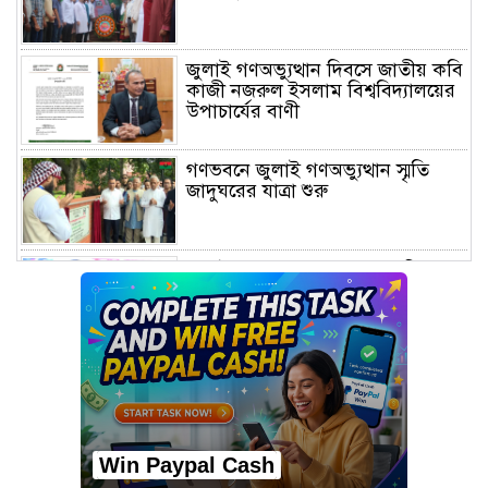
জুলাই গণঅভ্যুত্থান দিবসে জাতীয় কবি
কাজী নজরুল ইসলাম বিশ্ববিদ্যালয়ের
উপাচার্যের বাণী
গণভবনে জুলাই গণঅভ্যুত্থান স্মৃতি
জাদুঘরের যাত্রা শুরু
জুলাই আন্দোলন জনগণের, কৃতিত্ব
কোনো একক দলের নয়: প্রধানমন্ত্রী
মালয়েশিয়ায় সহকর্মীদের সংঘর্ষে ৩
বাংলাদেশি নিহত, গ্রেপ্তার ১
Win Paypal Cash
শহীদের আত্মত্যাগে গড়া জাতীয় ঐক্য