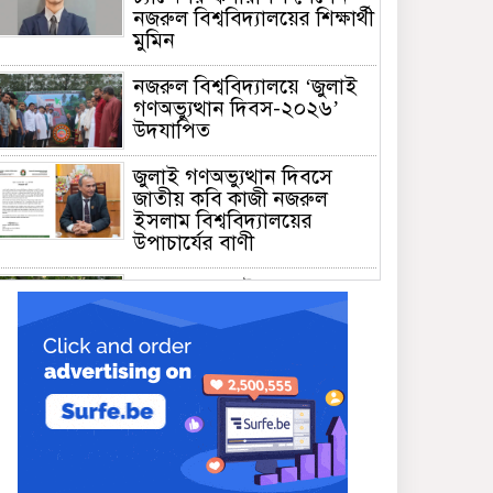
নজরুল বিশ্ববিদ্যালয়ের শিক্ষার্থী
মুমিন
নজরুল বিশ্ববিদ্যালয়ে ‘জুলাই
গণঅভ্যুত্থান দিবস-২০২৬’
উদযাপিত
জুলাই গণঅভ্যুত্থান দিবসে
জাতীয় কবি কাজী নজরুল
ইসলাম বিশ্ববিদ্যালয়ের
উপাচার্যের বাণী
গণভবনে জুলাই গণঅভ্যুত্থান
স্মৃতি জাদুঘরের যাত্রা শুরু
জুলাই আন্দোলন জনগণের,
কৃতিত্ব কোনো একক দলের নয়:
প্রধানমন্ত্রী
মালয়েশিয়ায় সহকর্মীদের
সংঘর্ষে ৩ বাংলাদেশি নিহত,