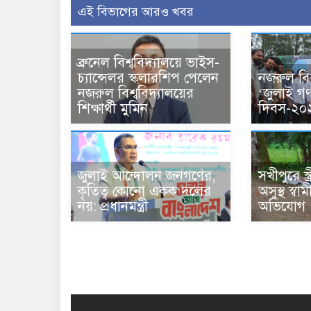
এই বিভাগের আরও খবর
ব্রুনেল বিশ্ববিদ্যালয়ে ভাইস-
চ্যান্সেলর স্কলারশিপ পেলেন
নজরুল বিশ
নজরুল বিশ্ববিদ্যালয়ের
‘জুলাই গণঅ
শিক্ষার্থী মুমিন
দিবস-২০
জুলাই আন্দোলন জনগণের,
সখীপুরে স্ত্
কৃতিত্ব কোনো একক দলের
অসুস্থ স্
নয়: প্রধানমন্ত্রী
অভিযোগ