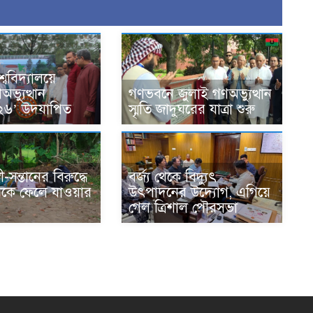
্ববিদ্যালয়ে
ভ্যুত্থান
গণভবনে জুলাই গণঅভ্যুত্থান
২৬’ উদযাপিত
স্মৃতি জাদুঘরের যাত্রা শুরু
রী-সন্তানের বিরুদ্ধে
বর্জ্য থেকে বিদ্যুৎ
বামীকে ফেলে যাওয়ার
উৎপাদনের উদ্যোগ, এগিয়ে
গেল ত্রিশাল পৌরসভা