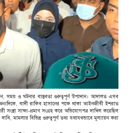
ান, সময় ও ঘটনার বাস্তবতা গুরুত্বপূর্ণ উপাদান। আদালত এসব
। অন্যদিকে, বাদী রাকিব হাসানের পক্ষে থাকা আইনজীবী ইশরাত
 সংস্থা সাক্ষ্য-প্রমাণ সংগ্রহ করে অভিযোগপত্র দাখিল করেছিল
বি, মামলার বিভিন্ন গুরুত্বপূর্ণ তথ্য যথাযথভাবে মূল্যায়ন করা