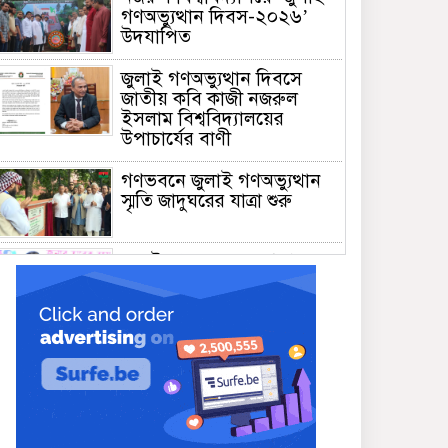
গণঅভ্যুত্থান দিবস-২০২৬’
উদযাপিত
জুলাই গণঅভ্যুত্থান দিবসে
জাতীয় কবি কাজী নজরুল
ইসলাম বিশ্ববিদ্যালয়ের
উপাচার্যের বাণী
গণভবনে জুলাই গণঅভ্যুত্থান
স্মৃতি জাদুঘরের যাত্রা শুরু
জুলাই আন্দোলন জনগণের,
কৃতিত্ব কোনো একক দলের নয়:
প্রধানমন্ত্রী
মালয়েশিয়ায় সহকর্মীদের
সংঘর্ষে ৩ বাংলাদেশি নিহত,
গ্রেপ্তার ১
শহীদের আত্মত্যাগে গড়া জাতীয়
ঐক্য রক্ষা করতে হবে :