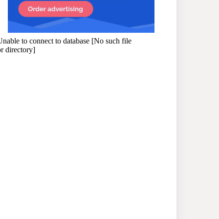
প্রধানমন্ত্রী
সাভারে এমপি ও তাঁর স্ত্রীকে
শিক্ষাপ্রতিষ্ঠানের সভাপতি,
উঠেছে আইনি প্রশ্ন
নজরুল বিশ্ববিদ্যালয়ে ব্যবসায়
প্রশাসন অনুষদের গবেষণা
প্রকল্প ২০২৫-২৬ অর্থবছরের
সেমিনার
সখীপুরে স্ত্রী-সন্তানের বিরুদ্ধে
অসুস্থ স্বামীকে ফেলে যাওয়ার
অভিযোগ