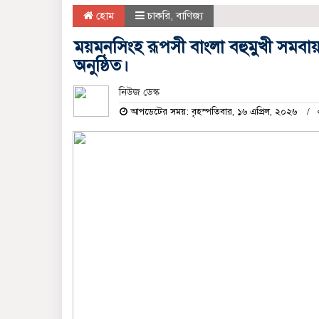
হোম
চাকরি
,
বাণিজ্য
ময়মনসিংহ রূপসী বাংলা বহুমুখী সমবা
অনুষ্ঠিত।
নিউজ ডেস্ক
আপডেটের সময়: বৃহস্পতিবার, ১৬ এপ্রিল, ২০২৬