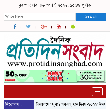
বৃহস্পতিবার, ০৬ অগাস্ট ২০২৬, ১০:৪৪ পূর্বাহ্ন
Search
Toggle
naviga
শিরোনাম :
নজরুল বিশ্ববিদ্যালয়ে ‘জুলাই গণঅভ্যুত্থান দিবস-২০২৬’ উদযাপিত