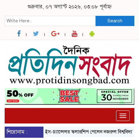
শুক্রবার, ০৭ অগাস্ট ২০২৬, ০৩:০৮ পূর্বাহ্ন
Search
Toggle
naviga
নেল বিশ্ববিদ্যালয়ে ভাইস-চ্যান্সেলর স্কলারশিপ পেলেন নজরুল বিশ্ববিদ্যালয়ের শিক্ষ
শিরোনাম :