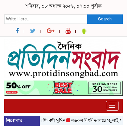
শনিবার, ০৮ অগাস্ট ২০২৬, ০৭:০৫ পূর্বাহ্ন
Search
Toggle
naviga
ল বিশ্ববিদ্যালয়ের শিক্ষার্থী মুমিন
শিরোনাম :
নজরুল বিশ্ববিদ্যালয়ে ‘জুলাই গণঅভ্যু