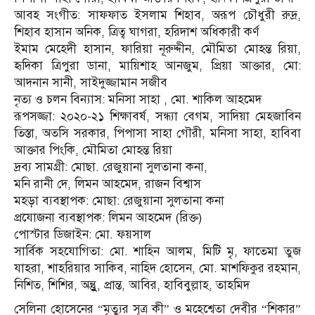
আবহ সংগীত: সাফফাত ইসলাম শিহাব, অরূপ চৌধুরী রুদ্র,
শিহাব হাসান অনিক, ত্রিত্ব ঘাগরা, হরিদাশ অধিকারী কর্ণ
ইমাম মেহেদী হাসান, ফারিয়া নূরুদ্দীন, মৌমিতা মোহন্ত রিয়া,
হৃদিকা ত্রিপুরা ডানা, মায়িশাহ আনজুম, প্রিয়া আক্তার, মো:
আদনান সানী, সাইদুজ্জামান সজীব
নৃত্য ও চলন বিন্যাস: মনিসা সাহা , মো. শাকিল আহমেদ
রূপসজ্জা: ২০২০-২১ শিক্ষাবর্ষ, সন্ধ্যা বেগম, সাদিয়া মেহ্জাবিন
তিস্তা, অতসি সরকার, পিপাসা সাহা গৌরী, মনিসা সাহা, হাবিবা
আক্তার পিংকি, মৌমিতা মোহন্ত রিয়া
দ্রব্য সামগ্রী: মোছা. রেজুয়ানা সুলতানা কনা,
মনি রানী দে, লিমন আহমেদ, রাজন বিশ্বাস
মহড়া ব্যবস্থাপক: মোছা: রেজুয়ানা সুলতানা কনা
প্রযোজনা ব্যবস্থাপক: লিমন আহমেদ (রিক্ত)
পোস্টার ডিজাইন: মো. ফয়সাল
সার্বিক সহযোগিতা: মো. শাহিন আলম, মিটি মৃ, ফাতেমা তুজ
যাহরা, শাহরিয়ার সাকিব, নাহিদ হোসেন, মো. মাশফিকুর রহমান,
নিশিত, শিশির, অন্তুুু, প্রান্ত, আবির, হাবিবুল্লাহ, তাহমিদ
সেলিনা হোসেনের “মৃত্যুর সূত্র কী” ও মহেশ্বেতা দেবীর “শিকার”