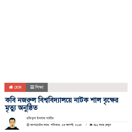
হোম
শিক্ষা
কবি নজরুল বিশ্ববিদ্যালয়ে নাটক শাল বৃক্ষের
মৃত্যু অনুষ্ঠিত
রফিকুল ইসলাম শামীম
আপডেটের সময়: শনিবার, ২৩ আগস্ট, ২০২৫
৩১১ সময় দেখুন