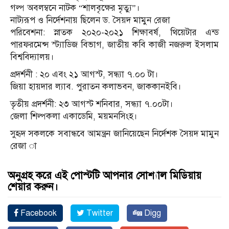
গল্প অবলম্বনে নাটক “শালবৃক্ষের মৃত্যু”।
নাট্যরূপ ও নির্দেশনায় ছিলেন ড. সৈয়দ মামুন রেজা
পরিবেশনা: স্নাতক ২০২০-২০২১ শিক্ষাবর্ষ, থিয়েটার এন্ড
পারফরমেন্স স্ট্যাডিজ বিভাগ, জাতীয় কবি কাজী নজরুল ইসলাম
বিশ্ববিদ্যালয়।
প্রদর্শনী : ২০ এবং ২১ আগস্ট, সন্ধ্যা ৭.০০ টা।
জিয়া হায়দার ল্যাব. পুরাতন কলাভবন, জাককানইবি।
তৃতীয় প্রদর্শনী: ২৩ আগস্ট শনিবার, সন্ধ্যা ৭.০০টা।
জেলা শিল্পকলা একাডেমি, ময়মনসিংহ।
সুহৃদ সকলকে সবান্ধবে আমন্ত্রন জানিয়েছেন নির্দেশক সৈয়দ মামুন
রেজা া
অনুগ্রহ করে এই পোস্টটি আপনার সোশ্যাল মিডিয়ায়
শেয়ার করুন।
Facebook
Twitter
Digg