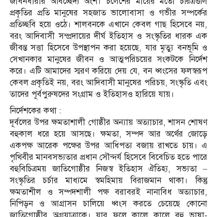
জীবনধারার অবিচ্ছেদ্য অংশ। চলেশের মায়ের মতো চরিত্রগুলি
প্রকৃতির প্রতি মানুষের সহজাত ভালোবাসা ও গভীর সম্পর্কের
প্রতিচ্ছবি হয়ে ওঠে। শালবনকে এখানে কেবল গাছ হিসেবে নয়,
বরং আদিবাসী সম্প্রদায়ের দীর্ঘ ইতিহাস ও সংস্কৃতির ধারক এক
জীবন্ত সত্তা হিসেবে উপস্থাপন করা হয়েছে, যার মৃত্যু বনভূমি ও
সেখানকার মানুষের জীবন ও আত্মপরিচয়ের সংকটকে নির্দেশ
করে। এটি আমাদের স্মরণ করিয়ে দেয় যে, বন ধ্বংসের ফলস্বরূপ
কেবল প্রকৃতিই নয়, বরং আদিবাসী মানুষের পরিচয়, সংস্কৃতি এবং
তাদের পূর্বপুরুষদের সংগ্রাম ও ইতিহাসও হারিয়ে যায়।
নির্দেশকের কথা :
দূর্বলের উপর ক্ষমতাশালী গোষ্ঠীর অন্যায় অত্যাচার, শাসন শোষণ
বহুকাল ধরে হয়ে আসছে। ক্ষমতা, সম্পদ আর অর্থের জোড়ে
একপক্ষ আরেক পক্ষের উপর আধিপত্য বজায় রাখতে চায়। এ
পৃথিবীর মানবসভ্যতার প্রধান সৌন্দর্য হিসেবে বিবেচিত হতে পারে
বহুবিচিত্রময় জাতিগোষ্ঠীর নিজস্ব ইতিহাস ঐতিহ্য, সভ্যতা –
সংস্কৃতির চর্চার মাধ্যমে স্বমহিমায় বিরাজমান থাকা। কিন্তু
ক্ষমতাশীল ও সম্পদশালী পক্ষ বরাবরই নানাবিধ অত্যাচার,
নিপিড়ন ও আগ্রাসন চালিয়ে ধ্বংস করতে চেয়েছে কোনো
জাতিগোষ্ঠীর অগ্রযাত্রাকে। যার ফলে কালে কালে বহু ভাষা-