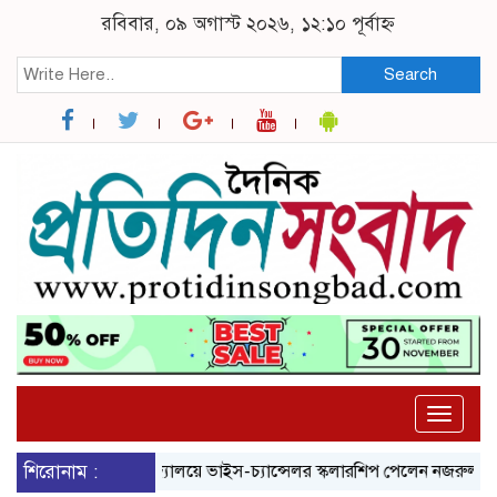
রবিবার, ০৯ অগাস্ট ২০২৬, ১২:১০ পূর্বাহ্ন
Search
Toggle
naviga
ব্রুনেল বিশ্ববিদ্যালয়ে ভাইস-চ্যান্সেলর স্কলারশিপ পেলেন নজরুল বিশ্ববিদ্যালয়
শিরোনাম :