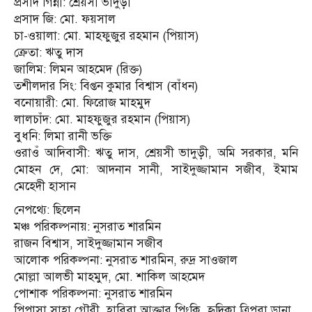
প্রসাদ গিন্নী: শ্রেয়সী ভাদুড়ী
প্রসাদ জি: মো. ফয়সাল
চা-ওয়ালা: মো. মাহফুজুর রহমান (পিয়াস)
ক্রেতা: ঋতু দাস
জালিম: লিমন আহমেদ (রিক্ত)
তশীলদার সিং: বিপ্তন কুমার বিশ্বাস (বাঁধন)
বনোয়ারী: মো. ফিরোজ মাহমুদ
লালচাঁদ: মো. মাহফুজুর রহমান (পিয়াস)
বুধনি: লিমা রানী ভক্তি
ওরাওঁ আদিবাসী: ঋতু দাস, শ্রেয়সী ভাদুড়ী, অমি সরকার, মনি
মোহন দে, মো: আদনান সানী, সাইদুজ্জামান সজীব, ইমাম
মেহেদী হাসান
নেপথ্যে: ছিলেন
মঞ্চ পরিকল্পনায়: নুসরাত শারমিন
রাজন বিশ্বাস, সাইদুজ্জামান সজীব
আলোক পরিকল্পনা: নুসরাত শারমিন, রুদ্র সাওজাল
মোল্লা আলভী মাহমুদ, মো. শাকিল আহমেদ
পোশাক পরিকল্পনা: নুসরাত শারমিন
পিপাসা সাহা গৌরী, হাবিবা আক্তার পিংকি, হৃদিকা ত্রিপুরা ডানা