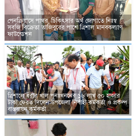
পেনক্রিয়াসে পাথর, চিকিৎসার অর্থ জোগাতে নিঃস্ব
সবজি বিক্রেতা তাজিবুরের পাশে ত্রিশাল মানবকল্যাণ
ফাউন্ডেশন
ত্রিশালে ধরার খাল পূনঃখননের ১৬ লাখ ৫০ হাজার
টাকা ফেরত দিলেন উপজেলা নির্বাহী কর্মকর্তা ও প্রকল্প
বাস্তবায়ন কর্মকর্তা