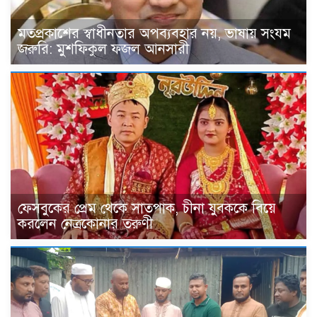
মতপ্রকাশের স্বাধীনতার অপব্যবহার নয়, ভাষায় সংযম
জরুরি: মুশফিকুল ফজল আনসারী
ফেসবুকের প্রেম থেকে সাতপাক, চীনা যুবককে বিয়ে
করলেন নেত্রকোনার তরুণী