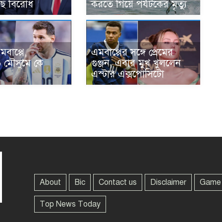
ছে বিরোধ
করতে গিয়ে পর্যটকের মৃত্যু
মবাপ্পে,
এমবাপ্পের সঙ্গে প্রেমের
 মৌসুমে কে
গুঞ্জন, এবার মুখ খুললেন
এস্টার এক্সপোসিটো
About
Bic
Contact us
Disclaimer
Game
Top News Today