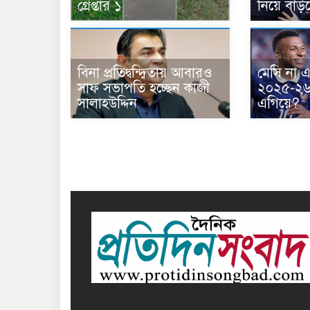
গ্রেপ্তার ১
নিয়ে বাড়
বিনা প্রতিদ্বন্দ্বিতায় আবারও
মেসি না এ
সাফ সভাপতি হচ্ছেন কাজী
২০২৫-২৬
সালাহউদ্দিন
এগিয়ে?