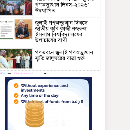
গণঅভ্যুত্থান দিবস-২০২৬’
উদযাপিত
জুলাই গণঅভ্যুত্থান দিবসে
জাতীয় কবি কাজী নজরুল
ইসলাম বিশ্ববিদ্যালয়ের
উপাচার্যের বাণী
গণভবনে জুলাই গণঅভ্যুত্থান
স্মৃতি জাদুঘরের যাত্রা শুরু
জুলাই আন্দোলন জনগণের,
কৃতিত্ব কোনো একক দলের নয়:
প্রধানমন্ত্রী
মালয়েশিয়ায় সহকর্মীদের
সংঘর্ষে ৩ বাংলাদেশি নিহত,
গ্রেপ্তার ১
শহীদের আত্মত্যাগে গড়া জাতীয়
ঐক্য রক্ষা করতে হবে :