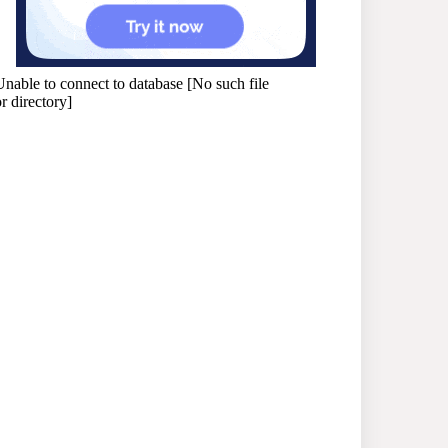
প্রধানমন্ত্রী
সাভারে এমপি ও তাঁর স্ত্রীকে
শিক্ষাপ্রতিষ্ঠানের সভাপতি,
উঠেছে আইনি প্রশ্ন
নজরুল বিশ্ববিদ্যালয়ে ব্যবসায়
প্রশাসন অনুষদের গবেষণা
প্রকল্প ২০২৫-২৬ অর্থবছরের
সেমিনার
সখীপুরে স্ত্রী-সন্তানের বিরুদ্ধে
অসুস্থ স্বামীকে ফেলে যাওয়ার
অভিযোগ