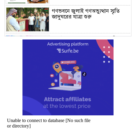
গণভবনে জুলাই গণঅভ্যুত্থান স্মৃতি
জাদুঘরের যাত্রা শুরু
জুলাই আন্দোলন জনগণের, কৃতিত্ব
কোনো একক দলের নয়: প্রধানমন্ত্রী
মালয়েশিয়ায় সহকর্মীদের সংঘর্ষে ৩
বাংলাদেশি নিহত, গ্রেপ্তার ১
শহীদের আত্মত্যাগে গড়া জাতীয় ঐক্য
রক্ষা করতে হবে : প্রধানমন্ত্রী
সাভারে এমপি ও তাঁর স্ত্রীকে
শিক্ষাপ্রতিষ্ঠানের সভাপতি, উঠেছে
আইনি প্রশ্ন