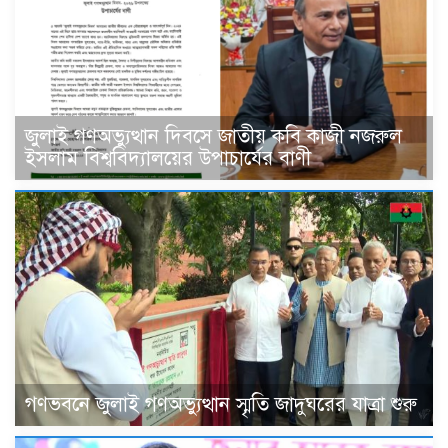
জুলাই গণঅভ্যুত্থান দিবসে জাতীয় কবি কাজী নজরুল
ইসলাম বিশ্ববিদ্যালয়ের উপাচার্যের বাণী
গণভবনে জুলাই গণঅভ্যুত্থান স্মৃতি জাদুঘরের যাত্রা শুরু