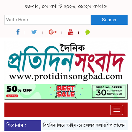
শুক্রবার, ০৭ অগাস্ট ২০২৬, ০৪:২৭ অপরাহ্ন
Search
Toggle
naviga
শিরোনাম :
ব্রুনেল বিশ্ববিদ্যালয়ে ভাইস-চ্যান্সেলর স্কলারশিপ পেলেন নজরুল বিশ্ব