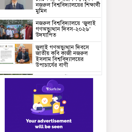
নজরুল বিশ্ববিদ্যালয়ের শিক্ষার্থী
মুমিন
নজরুল বিশ্ববিদ্যালয়ে ‘জুলাই
গণঅভ্যুত্থান দিবস-২০২৬’
উদযাপিত
জুলাই গণঅভ্যুত্থান দিবসে
জাতীয় কবি কাজী নজরুল
ইসলাম বিশ্ববিদ্যালয়ের
উপাচার্যের বাণী
গণভবনে জুলাই গণঅভ্যুত্থান
স্মৃতি জাদুঘরের যাত্রা শুরু
জুলাই আন্দোলন জনগণের,
কৃতিত্ব কোনো একক দলের নয়:
প্রধানমন্ত্রী
মালয়েশিয়ায় সহকর্মীদের
সংঘর্ষে ৩ বাংলাদেশি নিহত,