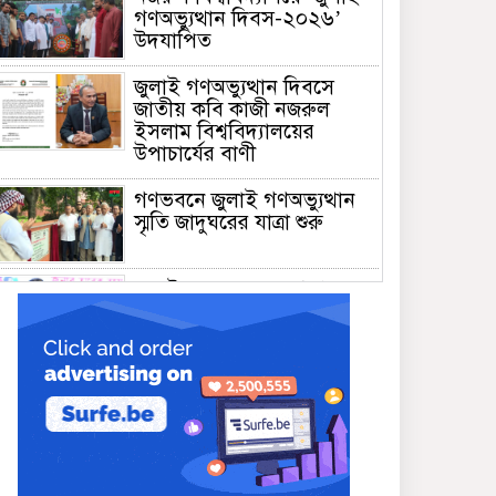
গণঅভ্যুত্থান দিবস-২০২৬’
উদযাপিত
জুলাই গণঅভ্যুত্থান দিবসে
জাতীয় কবি কাজী নজরুল
ইসলাম বিশ্ববিদ্যালয়ের
উপাচার্যের বাণী
গণভবনে জুলাই গণঅভ্যুত্থান
স্মৃতি জাদুঘরের যাত্রা শুরু
জুলাই আন্দোলন জনগণের,
কৃতিত্ব কোনো একক দলের নয়:
প্রধানমন্ত্রী
মালয়েশিয়ায় সহকর্মীদের
সংঘর্ষে ৩ বাংলাদেশি নিহত,
গ্রেপ্তার ১
শহীদের আত্মত্যাগে গড়া জাতীয়
ঐক্য রক্ষা করতে হবে :