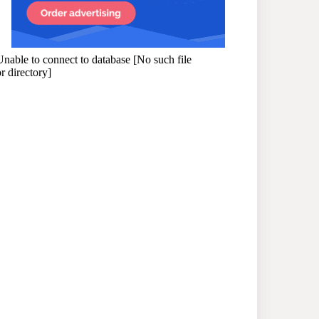
প্রধানমন্ত্রী
সাভারে এমপি ও তাঁর স্ত্রীকে
শিক্ষাপ্রতিষ্ঠানের সভাপতি,
উঠেছে আইনি প্রশ্ন
নজরুল বিশ্ববিদ্যালয়ে ব্যবসায়
প্রশাসন অনুষদের গবেষণা
প্রকল্প ২০২৫-২৬ অর্থবছরের
সেমিনার
সখীপুরে স্ত্রী-সন্তানের বিরুদ্ধে
অসুস্থ স্বামীকে ফেলে যাওয়ার
অভিযোগ