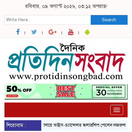
রবিবার, ০৯ অগাস্ট ২০২৬, ০৩:১২ অপরাহ্ন
Search
Toggle
naviga
গ
শিরোনাম :
ব্রুনেল বিশ্ববিদ্যালয়ে ভাইস-চ্যান্সেলর স্কলারশিপ পেলেন নজরুল বিশ্ববিদ্যাল