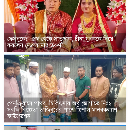
ফেসবুকের প্রেম থেকে সাতপাক, চীনা যুবককে বিয়ে
করলেন নেত্রকোনার তরুণী
পেনক্রিয়াসে পাথর, চিকিৎসার অর্থ জোগাতে নিঃস্ব
সবজি বিক্রেতা তাজিবুরের পাশে ত্রিশাল মানবকল্যাণ
ফাউন্ডেশন