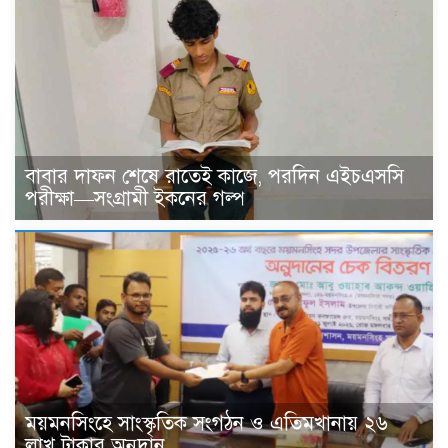
বাবার দাফন শেষে রাতেই কাজে, পরদিন এইচএসসি
পরীক্ষা—সংগ্রামী ইকনের গল্প
ময়মনসিংহে সাংস্কৃতিক সংগঠন ও এতিমখানায় ২৬
লাখ টাকার অনুদান