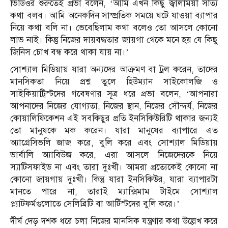
ভিডিওর শুরুতেই প্রভা বলেন, ‘আমি এখন কিছু জ্বালাময়ী সত্যি
কথা বলব। আমি অনেকদিন সাম্প্রতিক সময়ে ঘটে যাওয়া ব্যাপার
নিয়ে কথা বলি না। ভেবেছিলাম কথা বলেও তো আসলে কোনো
লাভ নাই। কিন্তু নিজের দায়বদ্ধতার জায়গা থেকে মনে হয় যে কিছু
জিনিস চোখ বন্ধ করে থাকা যায় না।’
সোশ্যাল মিডিয়ায় যারা অন্যদের আক্রমণ বা ট্রল করেন, তাদের
মানসিকতা নিয়ে প্রশ্ন তুলে হিউম্যান সাইকোলজি ও
সাইকিয়াট্রিস্টদের গবেষণার সূত্র ধরে প্রভা বলেন, ‘আপনারা
আপনাদের নিজের যোগ্যতা, নিজের স্থান, নিজের সৌন্দর্য, নিজের
কোয়ালিফিকেশন এই সবকিছুর প্রতি ইনসিকিউরিটি থাকার জন্যই
তো মানুষকে মক করেন। যারা মানুষের ব্যাপারে এত
অ্যাগ্রেসিভলি জাজ করে, বুলি করে এবং সোশ্যাল মিডিয়ায়
ভার্বালি অ্যাবিউজ করে, এরা আসলে নিজেদেরকে নিয়ে
স্যাটিসফাইড না এবং তারা দুঃখী। আমরা প্রত্যেকেই কোনো না
কোনো জায়গায় দুঃখী। কিন্তু যারা ইনসিকিউর, যারা ব্যাপারটা
মানতে পারে না, তারাই ম্যাক্সিমাম টাইমে সোশ্যাল
প্ল্যাটফর্মগুলোতে সেলিব্রিটি বা আর্টিস্টদের বুলি করে।’
দীর্ঘ দেড় দশক ধরে চলা নিজের মানসিক যন্ত্রণার কথা উল্লেখ করে