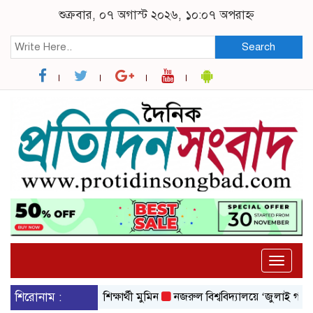
শুক্রবার, ০৭ অগাস্ট ২০২৬, ১০:০৭ অপরাহ্ন
Search
Toggle
naviga
 বিশ্ববিদ্যালয়ের শিক্ষার্থী মুমিন
শিরোনাম :
নজরুল বিশ্ববিদ্যালয়ে ‘জুলাই গণঅভ্যুত্