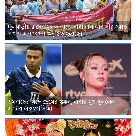
ফুলবাড়ীয়ায় সেবামূলক কাজে বাধা এলাকাবাসীর ক্ষোভ
প্রকাশ মানববন্ধন অনুষ্ঠিত হয়েছে।
এমবাপ্পের সঙ্গে প্রেমের গুঞ্জন, এবার মুখ খুললেন
এস্টার এক্সপোসিটো