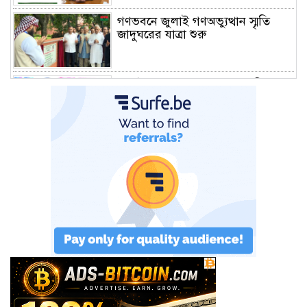
গণভবনে জুলাই গণঅভ্যুত্থান স্মৃতি
জাদুঘরের যাত্রা শুরু
জুলাই আন্দোলন জনগণের, কৃতিত্ব
কোনো একক দলের নয়: প্রধানমন্ত্রী
মালয়েশিয়ায় সহকর্মীদের সংঘর্ষে ৩
বাংলাদেশি নিহত, গ্রেপ্তার ১
শহীদের আত্মত্যাগে গড়া জাতীয় ঐক্য
রক্ষা করতে হবে : প্রধানমন্ত্রী
সাভারে এমপি ও তাঁর স্ত্রীকে
শিক্ষাপ্রতিষ্ঠানের সভাপতি, উঠেছে
আইনি প্রশ্ন