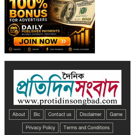
নজরুল বিশ্ববিদ্যালয়ে ব্যবসায় প্রশাসন
অনুষদের গবেষণা প্রকল্প ২০২৫-২৬
অর্থবছরের সেমিনার
সখীপুরে স্ত্রী-সন্তানের বিরুদ্ধে অসুস্থ
স্বামীকে ফেলে যাওয়ার অভিযোগ
About
Bic
Contact us
Disclaimer
Game
Privacy Policy
Terms and Conditions