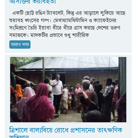
আসক্তির ভয়াবহতা
একটি ছোট্ট রঙিন ট্যাবলেট, কিন্তু এর আড়ালে লুকিয়ে আছে
ভয়াবহ ধ্বংসের গল্প। মেথঅ্যামফিটামিন ও ক্যাফেইনের
সংমিশ্রণে তৈরি ইয়াবা ধীরে ধীরে গ্রাস করছে দেশের তরুণ
সমাজকে। মাদকটির প্রভাবে শুধু শারীরিক
আরাও খবর
ত্রিশালে বাল্যবিয়ে রোধে প্রশাসনের তাৎক্ষণিক
অভিযান