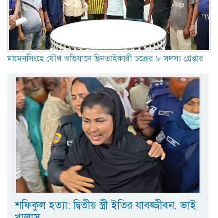
ময়মনসিংহে যৌথ অভিযানে ছিনতাইকারী চক্রের ৮ সদস্য গ্রেপ্তার
শফিকুল হত্যা: দ্বিতীয় স্ত্রী ইতির যাবজ্জীবন, ভাই
খালাস