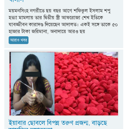
ময়মনসিংহ নগরীতে ছয় বছর আগে শফিকুল ইসলাম শপু
হত্যা মামলায় তার দ্বিতীয় স্ত্রী আফরোজা শেখ ইতিকে
যাবজ্জীবন কারাদণ্ড দিয়েছেন আদালত। একই সঙ্গে তাকে ৫০
হাজার টাকা জরিমানা, অনাদায়ে আরও ছয়
আরাও খবর
ইয়াবার ছোবলে বিপন্ন তরুণ প্রজন্ম, বাড়ছে