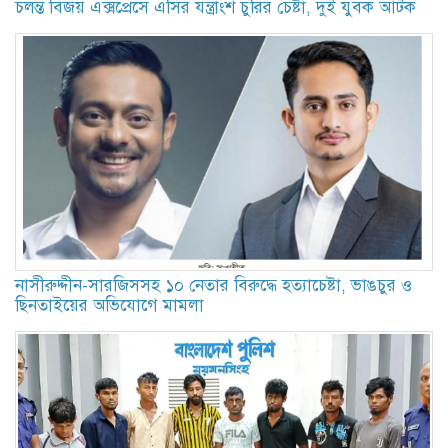
চলন্ত বিজয় এক্সপ্রেসে এসির যন্ত্রাংশ চুরির চেষ্টা, দুই যুবক আটক
নাসীরুদ্দীন-সারজিসসহ ১০ নেতার বিরুদ্ধে হত্যাচেষ্টা, ভাঙচুর ও
ছিনতাইয়ের অভিযোগে মামলা