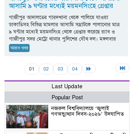
আসামি ৯ ঘণ্টার মধ্যেই ময়মনসিংহে গ্রেপ্তার
গাজীপুর আদালতের গারদখানা থেকে পালিয়ে যাওয়া
ডাকাতিসহ বিভিন্ন মামলার আসামি সম্রাটকে পালানোর মাত্র
৯ ঘণ্টার মধ্যেই ময়মনসিংহ থেকে গ্রেপ্তার করেছে র‌্যাব ও
গাজীপুর সদর মেট্রো থানার পুলিশের যৌথ দল। মঙ্গলবার
আরাও খবর
01
02
03
04
Last Update
Popular Post
নজরুল বিশ্ববিদ্যালয়ে ‘জুলাই
গণঅভ্যুত্থান দিবস-২০২৬’ উদযাপিত