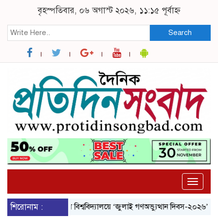
বৃহস্পতিবার, ০৬ অগাস্ট ২০২৬, ১১:১৫ পূর্বাহ্ন
Search
Toggle
naviga
শিরোনাম :
নজরুল বিশ্ববিদ্যালয়ে ‘জুলাই গণঅভ্যুত্থান দিবস-২০২৬’ উদযাপিত