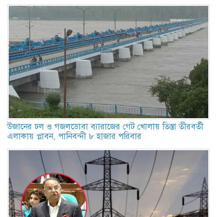
উজানের ঢল ও গজলডোবা ব্যারাজের গেট খোলায় তিস্তা তীরবর্তী
এলাকায় প্লাবন, পানিবন্দী ৮ হাজার পরিবার