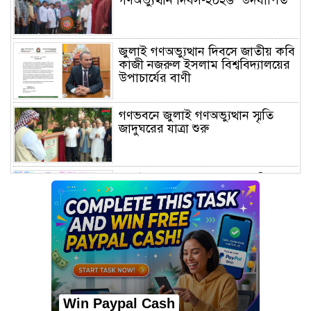
গণঅভ্যুত্থান দিবস-২০২৬’ উদযাপিত
জুলাই গণঅভ্যুত্থান দিবসে জাতীয় কবি
কাজী নজরুল ইসলাম বিশ্ববিদ্যালয়ের
উপাচার্যের বাণী
গণভবনে জুলাই গণঅভ্যুত্থান স্মৃতি
জাদুঘরের যাত্রা শুরু
জুলাই আন্দোলন জনগণের, কৃতিত্ব
কোনো একক দলের নয়: প্রধানমন্ত্রী
মালয়েশিয়ায় সহকর্মীদের সংঘর্ষে ৩
বাংলাদেশি নিহত, গ্রেপ্তার ১
Win Paypal Cash
শহীদের আত্মত্যাগে গড়া জাতীয় ঐক্য