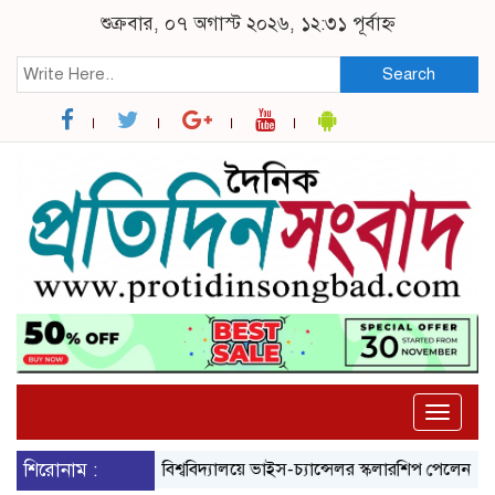
শুক্রবার, ০৭ অগাস্ট ২০২৬, ১২:৩১ পূর্বাহ্ন
Search
Toggle
naviga
শিরোনাম :
ব্রুনেল বিশ্ববিদ্যালয়ে ভাইস-চ্যান্সেলর স্কলারশিপ পেলেন নজরুল বিশ্বব