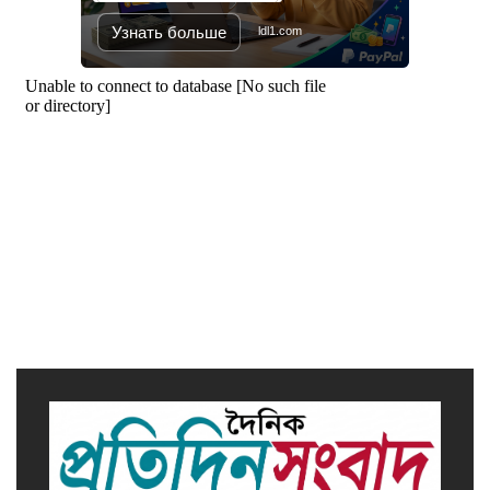
রক্ষা করতে হবে : প্রধানমন্ত্রী
Узнать больше
ldl1.com
সাভারে এমপি ও তাঁর স্ত্রীকে
শিক্ষাপ্রতিষ্ঠানের সভাপতি, উঠেছে
আইনি প্রশ্ন
নজরুল বিশ্ববিদ্যালয়ে ব্যবসায় প্রশাসন
অনুষদের গবেষণা প্রকল্প ২০২৫-২৬
অর্থবছরের সেমিনার
সখীপুরে স্ত্রী-সন্তানের বিরুদ্ধে অসুস্থ
স্বামীকে ফেলে যাওয়ার অভিযোগ