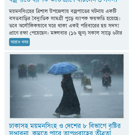
ময়মনসিংহের ত্রিশাল উপজেলায় বজ্রপাতের ঘটনায় একটি
বসতবাড়ির বৈদ্যুতিক সামগ্রী পুড়ে ব্যাপক ক্ষয়ক্ষতি হয়েছে।
তবে অলৌকিকভাবে ঘরে থাকা একই পরিবারের ছয় সদস্য
প্রাণে রক্ষা পেয়েছেন। মঙ্গলবার (১৬ জুন) সকাল সাড়ে ৬টার
আরাও খবর
ঢাকাসহ ময়মনসিংহ ও দেশের ৮ বিভাগে বৃষ্টির
সম্ভাবনা, কমতে পারে তাপপ্রবাহের তীব্রতা